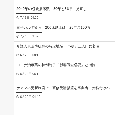
2040年の必要病床数、30年と36年に見直し
7月3日 09:26
電子カルテ導入 200床以上は「28年度100％」
7月1日 03:59
介護人員基準緩和の特定地域 75歳以上人口に着目
6月29日 08:10
コロナ治療薬の特例終了「影響調査必要」と指摘
6月24日 06:10
ケアマネ更新制廃止 研修受講措置を事業者に義務付けへ
6月22日 04:49