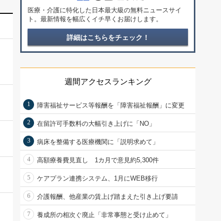
医療・介護に特化した日本最大級の無料ニュースサイ
ト。最新情報を幅広くイチ早くお届けします。
詳細はこちらをチェック！
週間アクセスランキング
1
障害福祉サービス等報酬を「障害福祉報酬」に変更
2
在留許可手数料の大幅引き上げに「NO」
3
病床を整備する医療機関に「説明求めて」
4
高額療養費見直し 1カ月で意見約5,300件
5
ケアプラン連携システム、1月にWEB移行
6
介護報酬、他産業の賃上げ踏まえた引き上げ要請
7
養成所の相次ぐ廃止「非常事態と受け止めて」