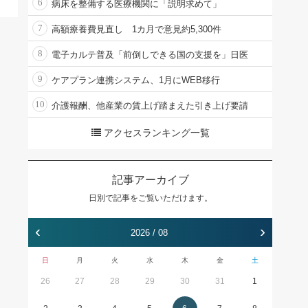
6
病床を整備する医療機関に「説明求めて」
7
高額療養費見直し 1カ月で意見約5,300件
8
電子カルテ普及「前倒しできる国の支援を」日医
9
ケアプラン連携システム、1月にWEB移行
10
介護報酬、他産業の賃上げ踏まえた引き上げ要請
アクセスランキング一覧
記事アーカイブ
日別で記事をご覧いただけます。
‹
›
2026 / 08
日
月
火
水
木
金
土
26
27
28
29
30
31
1