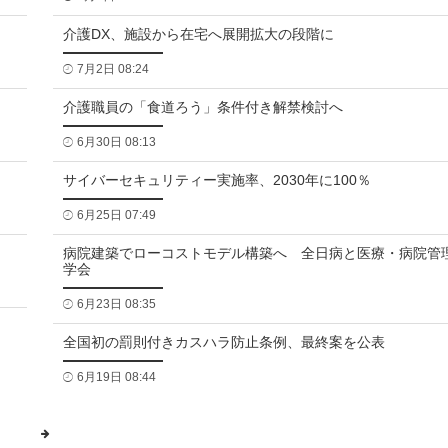
介護DX、施設から在宅へ展開拡大の段階に
7月2日 08:24
介護職員の「食道ろう」条件付き解禁検討へ
6月30日 08:13
サイバーセキュリティー実施率、2030年に100％
6月25日 07:49
病院建築でローコストモデル構築へ 全日病と医療・病院管
学会
6月23日 08:35
全国初の罰則付きカスハラ防止条例、最終案を公表
6月19日 08:44