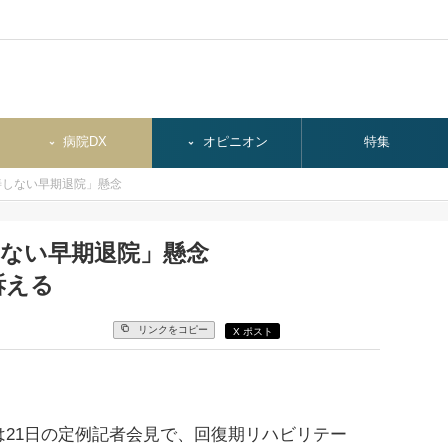
病院DX
オピニオン
特集
善しない早期退院」懸念
しない早期退院」懸念
訴える
リンクをコピー
X ポスト
21日の定例記者会見で、回復期リハビリテー