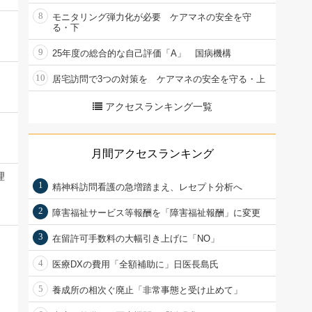
8
モニタリング弾力化が必要 ケアマネの安全を守
る・下
9
25年度の総合的な自己評価「A」 国病機構
10
居宅訪問で3つの対策を ケアマネの安全を守る・上
アクセスランキング一覧
月間アクセスランキング
理
1
精神科訪問看護の急増踏まえ、レセプト分析へ
2
障害福祉サービス等報酬を「障害福祉報酬」に変更
3
在留許可手数料の大幅引き上げに「NO」
4
医療DXの費用「全額補助に」日医長島氏
5
養成所の相次ぐ廃止「非常事態と受け止めて」