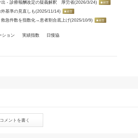
 診療報酬改定の疑義解釈 厚労省(2026/3/24)
経営
準の見直しも(2025/11/14)
経営
急件数を指数化→患者割合底上げ(2025/10/9)
経営
ーション
実績指数
日慢協
コメントを書く