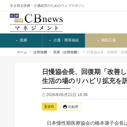
生き残る医療・介護経営のためのウェブマガジン
医療
介護・障害福祉
病院広報
ホーム
診療報酬
医療（診療報酬）
日慢協会長、回復期「改
日慢協会長、回復期「改善
生活の場のリハビリ拡充を
2026年05月21日 18:38
保存
印刷用
日本慢性期医療協会の橋本康子会長は