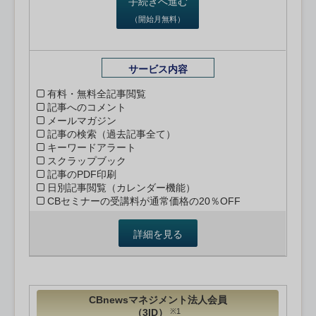
手続きへ進む
（開始月無料）
サービス内容
有料・無料全記事閲覧
記事へのコメント
メールマガジン
記事の検索（過去記事全て）
キーワードアラート
スクラップブック
記事のPDF印刷
日別記事閲覧（カレンダー機能）
CBセミナーの受講料が通常価格の20％OFF
詳細を見る
CBnewsマネジメント法人会員
（3ID）
※1