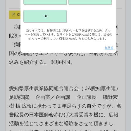
X ポスト
リンクをコピー
保存
一般
病院広報の事例を広く集めて共有し、優れた病
当サイトでは、お客様により良いサービスを提供するため、クッ
キーを利用しています。当サイトをご利用いただく際には、当社の
院を表彰することで、病院広報の活性化を目指す
クッキーの利用について同意いただいたものとみなします。
「病院広報アワード」。今年も大賞を目指し、全
無回答
国の病院からエントリーがあった。各病院の意気
込みを紹介する。 ※順不同。
愛知県厚生農業協同組合連合会（ JA愛知厚生連）
足助病院 企画室／企画課 企画課長 磯野宏
樹 様 広報に携わって１年足らずの自分ですが、名
誉院長の日本医師会赤ひげ大賞受賞を機に、広報
活動を通じてさまざまな経験をさせて頂きまし