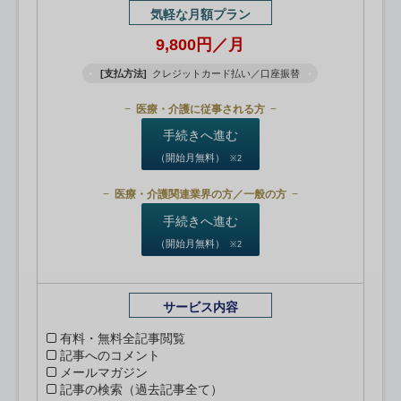
気軽な月額プラン
9,800円／月
[支払方法]
クレジットカード払い／口座振替
医療・介護に従事される方
手続きへ進む
（開始月無料）
※2
医療・介護関連業界の方／一般の方
手続きへ進む
（開始月無料）
※2
サービス内容
有料・無料全記事閲覧
記事へのコメント
メールマガジン
記事の検索（過去記事全て）