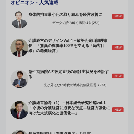
オピニオン・人気連載
身体的拘束最小化の取り組みを経営改善に
NEW
データで読み解く病院経営(254)
介護経営のデザインVol.4－敬英会光山誠理事
長 「驚異の稼働率100％を支える『顧客目
NEW
線』の老健経営」
急性期病院Aの改定直後の届け出状況を検証す
NEW
る
先が見えない時代の戦略的病院経営（273）
介護経営論考（1）－日本総合研究所編vol.1
「今後の介護経営に必要な視点―経営力強化に
NEW
向けた大規模化と協働化―」