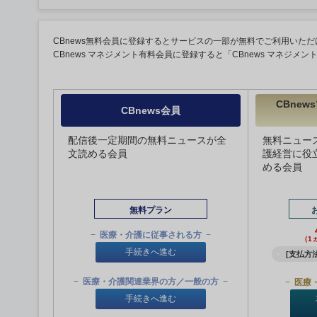
CBnews無料会員に登録するとサービスの一部が無料でご利用いただ
CBnews マネジメント有料会員に登録すると「CBnews マネジメ
CBne
CBnews会員
配信後一定期間の無料ニュースが全
無料ニュー
文読める会員
護経営に役
める会員
無料プラン
医療・介護に従事される方
（1
手続きへ進む
[支払方法
医療・介護関連業界の方／一般の方
医療
手続きへ進む