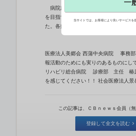
一
病院広報の事例を広く集めて共有し、
を目指す「病院広報アワード」。今年
当サイトでは、お客様により良いサービスを
た。各病院の意気込みを紹介する。 ※
医療法人美郷会 西蒲中央病院 事務部
報活動のためにも実りのあるものにして
リハビリ総合病院 診療部 主任 椿原
を感じてください！！ 社会医療法人景岳
この記事は、ＣＢｎｅｗｓ会員（無
登録して全文を読む