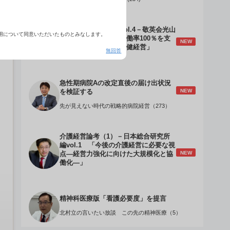
介護経営のデザインVol.4－敬英会光山
用について同意いただいたものとみなします。
誠理事長 「驚異の稼働率100％を支
NEW
える『顧客目線』の老健経営」
無回答
急性期病院Aの改定直後の届け出状況
NEW
を検証する
先が見えない時代の戦略的病院経営（273）
介護経営論考（1）－日本総合研究所
編vol.1 「今後の介護経営に必要な視
NEW
点―経営力強化に向けた大規模化と協
働化―」
精神科医療版「看護必要度」を提言
北村立の言いたい放談 この先の精神医療（5）