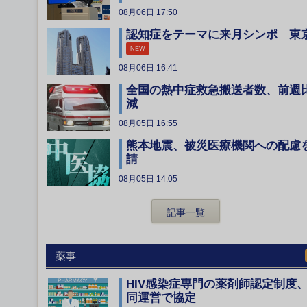
08月06日 17:50
認知症をテーマに来月シンポ 東
NEW
08月06日 16:41
全国の熱中症救急搬送者数、前週
減
08月05日 16:55
熊本地震、被災医療機関への配慮
請
08月05日 14:05
記事一覧
薬事
HIV感染症専門の薬剤師認定制度
同運営で協定