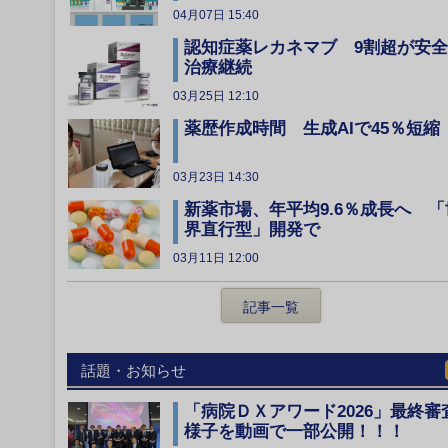
04月07日 15:40
認知症薬レカネマブ 9割超が安
治療継続
03月25日 12:10
薬歴作成時間 生成AIで45％短縮
03月23日 14:30
新薬市場、年平均9.6％成長へ 「
界直行型」開発で
03月11日 12:00
記事一覧
話題・お知らせ
「病院ＤＸアワード2026」最終審
様子を動画で一部公開！！！