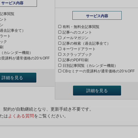
サービス内容
記事閲覧
サービス内容
ント
ン
有料・無料全記事閲覧
過去記事全て）
記事へのコメント
ラート
メールマガジン
ック
記事の検索（過去記事全て）
印刷
キーワードアラート
（カレンダー機能）
スクラップブック
の受講料が通常価格の20％OFF
記事のPDF印刷
日別記事閲覧（カレンダー機能）
CBセミナーの受講料が通常価格の20％OFF
詳細を見る
詳細を見る
ンは、契約が自動継続となり、更新手続き不要です。
たは
よくある質問
をご覧ください。