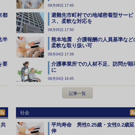
08月06日 17:45
京都
避難先市町村での地域密着型サービ
ス、柔軟な対応を
08月05日 17:50
比半
熊本地震 介護報酬の人員基準など
柔軟な取り扱い可
08月04日 17:39
を要
介護事業所での人材不足、訪問が顕
に
08月04日 16:45
記事一覧
社会
、共
平均寿命 男性0.25歳・女性0.2歳延
伸