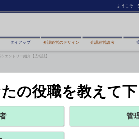
ようこそ、
タイアップ
介護経営のデザイン
介護経営論考
26 エントリー紹介【広報誌】
なたの役職を教えて下
ントリー紹介【広報誌】
ご紹介！
者
管
X ポスト
リンクをコピー