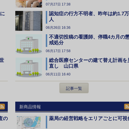
07月27日 17:38
全に
認知症の行方不明者、昨年は約1.7万
人
06月26日 16:36
不適切投稿の看護師、停職4カ月の
戒処分
06月17日 17:58
総合医療センターの建て替え計画を
世
直し 山口県
06月11日 16:40
記事一覧
新商品情報
査の
薬局の経営戦略をエリアごとに可視