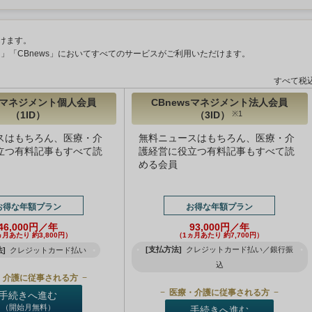
けます。
ント」「CBnews」においてすべてのサービスがご利用いただけます。
すべて税
wsマネジメント個人会員
CBnewsマネジメント法人会員
（1ID）
（3ID）
※1
スはもちろん、医療・介
無料ニュースはもちろん、医療・介
立つ有料記事もすべて読
護経営に役立つ有料記事もすべて読
める会員
お得な年額プラン
お得な年額プラン
46,000円／年
93,000円／年
ヵ月あたり 約3,800円）
（1ヵ月あたり 約7,700円）
[支払方法]
クレジットカード払い／銀行振
]
クレジットカード払い
込
・介護に従事される方
医療・介護に従事される方
手続きへ進む
（開始月無料）
手続きへ進む