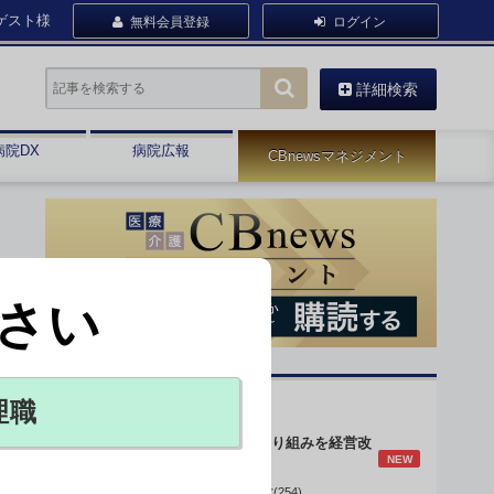
ゲスト様
無料会員登録
ログイン
詳細検索
病院DX
病院広報
CBnewsマネジメント
さい
オピニオン・人気連載
理職
身体的拘束最小化の取り組みを経営改
NEW
善に
データで読み解く病院経営(254)