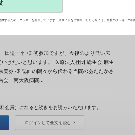
般
優れた病院を表彰することで、病院広報の活性化
も大賞を目指し、全国の病院からエントリーがあっ
提供するため、クッキーを利用しています。当サイトをご利用いただく際には、当社のクッキーの利
順不同。
 田邉一平 様 初参加ですが、今後のより良い広
いきたいと思います。 医療法人社団 総生会 麻生
美弥 様 誌面の隅々から伝わる当院のあたたかさ
会 南大阪病院...
料会員）になると続きをお読みいただけます。
ログインして全文を読む