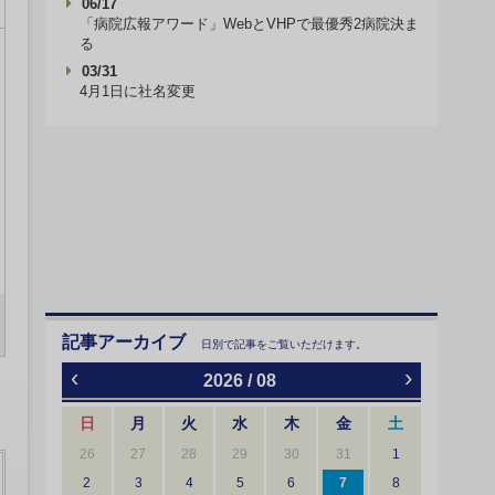
06/17
「病院広報アワード」WebとVHPで最優秀2病院決ま
る
03/31
4月1日に社名変更
記事アーカイブ
日別で記事をご覧いただけます。
‹
›
2026 / 08
日
月
火
水
木
金
土
26
27
28
29
30
31
1
2
3
4
5
6
7
8