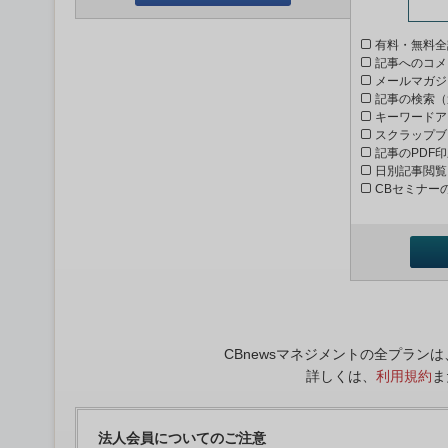
有料・無料全
記事へのコメ
メールマガジ
記事の検索（
キーワードア
スクラップブ
記事のPDF
日別記事閲覧
CBセミナー
CBnewsマネジメントの全プラ
詳しくは、
利用規約
ま
法人会員についてのご注意