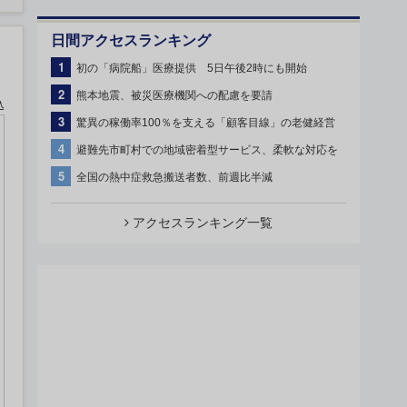
日間アクセスランキング
1
初の「病院船」医療提供 5日午後2時にも開始
2
熊本地震、被災医療機関への配慮を要請
込
3
驚異の稼働率100％を支える「顧客目線」の老健経営
4
避難先市町村での地域密着型サービス、柔軟な対応を
5
全国の熱中症救急搬送者数、前週比半減
アクセスランキング一覧