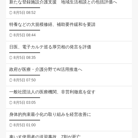
新たな登録施設介護支援 地域生活相談との包括評価へ
8月5日 08:52
特養などの大規模修繕、補助要件緩和を要請
8月5日 08:44
日医、電子カルテ巡る厚労相の発言を評価
8月5日 08:35
政府が医療・介護分野でAI活用推進へ
8月5日 07:50
一般社団法人の医療機関、非営利徹底を促す
8月5日 03:05
身体的拘束最小化の取り組みを経営改善に
8月5日 01:00
車いす使用者の送迎事故、7割が死亡