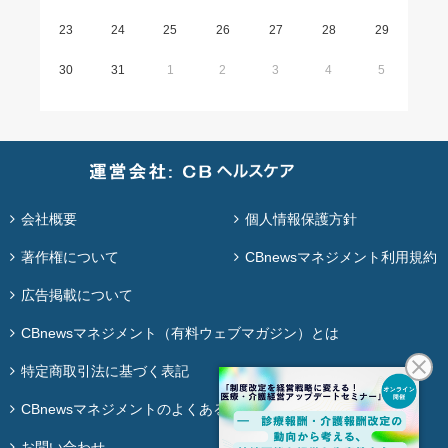
23
24
25
26
27
28
29
30
31
1
2
3
4
5
会社概要
個人情報保護方針
著作権について
CBnewsマネジメント利用規約
広告掲載について
CBnewsマネジメント（有料ウェブマガジン）とは
特定商取引法に基づく表記
CBnewsマネジメントのよくある質問
お問い合わせ