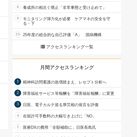
8
養成所の相次ぐ廃止「非常事態と受け止めて」
9
モニタリング弾力化が必要 ケアマネの安全を守
る・下
10
25年度の総合的な自己評価「A」 国病機構
アクセスランキング一覧
月間アクセスランキング
1
精神科訪問看護の急増踏まえ、レセプト分析へ
2
障害福祉サービス等報酬を「障害福祉報酬」に変更
3
日医、電子カルテ巡る厚労相の発言を評価
4
在留許可手数料の大幅引き上げに「NO」
5
医療DXの費用「全額補助に」日医長島氏