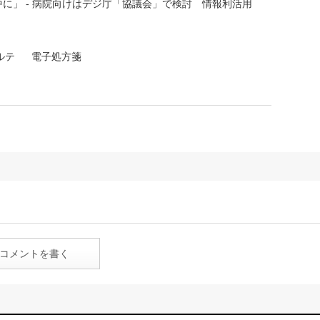
に」 - 病院向けはデジ庁「協議会」で検討 情報利活用
ルテ
電子処方箋
コメントを書く