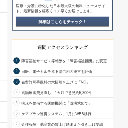
医療・介護に特化した日本最大級の無料ニュースサイ
ト。最新情報を幅広くイチ早くお届けします。
詳細はこちらをチェック！
週間アクセスランキング
1
障害福祉サービス等報酬を「障害福祉報酬」に変更
2
日医、電子カルテ巡る厚労相の発言を評価
3
在留許可手数料の大幅引き上げに「NO」
4
高額療養費見直し 1カ月で意見約5,300件
5
病床を整備する医療機関に「説明求めて」
6
ケアプラン連携システム、1月にWEB移行
7
介護報酬、他産業の賃上げ踏まえた引き上げ要請