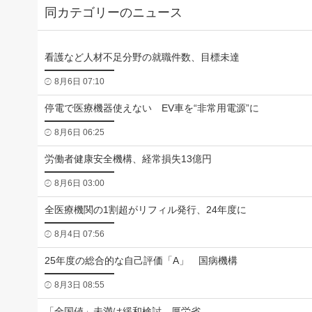
同カテゴリーのニュース
看護など人材不足分野の就職件数、目標未達
8月6日 07:10
停電で医療機器使えない EV車を“非常用電源”に
8月6日 06:25
労働者健康安全機構、経常損失13億円
8月6日 03:00
全医療機関の1割超がリフィル発行、24年度に
8月4日 07:56
25年度の総合的な自己評価「A」 国病機構
8月3日 08:55
「全国値」未満は緩和検討 厚労省