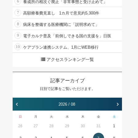
6
養成所の相次ぐ廃止「非常事態と受け止めて」
7
高額療養費見直し 1カ月で意見約5,300件
8
病床を整備する医療機関に「説明求めて」
9
電子カルテ普及「前倒しできる国の支援を」日医
10
ケアプラン連携システム、1月にWEB移行
アクセスランキング一覧
記事アーカイブ
日別で記事をご覧いただけます。
‹
›
2026 / 08
日
月
火
水
木
金
土
26
27
28
29
30
31
1