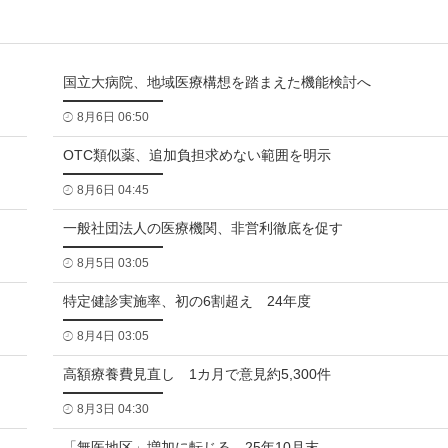
国立大病院、地域医療構想を踏まえた機能検討へ
8月6日 06:50
OTC類似薬、追加負担求めない範囲を明示
8月6日 04:45
一般社団法人の医療機関、非営利徹底を促す
8月5日 03:05
特定健診実施率、初の6割超え 24年度
8月4日 03:05
高額療養費見直し 1カ月で意見約5,300件
8月3日 04:30
「無医地区」増加に転じる 25年10月末