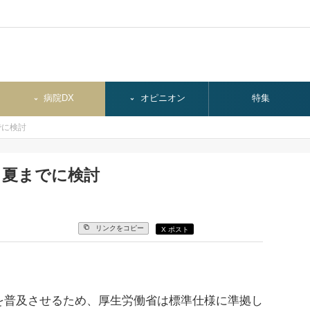
病院DX
オピニオン
特集
でに検討
、夏までに検討
リンクをコピー
X ポスト
普及させるため、厚生労働省は標準仕様に準拠し