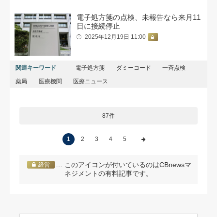
電子処方箋の点検、未報告なら来月11
日に接続停止
2025年12月19日 11:00
関連キーワード
電子処方箋
ダミーコード
一斉点検
薬局
医療機関
医療ニュース
87件
1
2
3
4
5
… このアイコンが付いているのはCBnewsマ
経営
ネジメントの有料記事です。