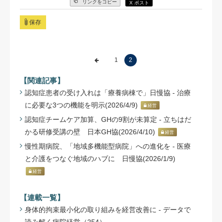
リンクをコピー
X ポスト
保存
1
2
【関連記事】
認知症患者の受け入れは「療養病棟で」日慢協 - 治療
に必要な3つの機能を明示(2026/4/9)
経営
認知症チームケア加算、GHの9割が未算定 - 立ちはだ
かる研修受講の壁 日本GH協(2026/4/10)
経営
慢性期病院、「地域多機能型病院」への進化を - 医療
と介護をつなぐ地域のハブに 日慢協(2026/1/9)
経営
【連載一覧】
身体的拘束最小化の取り組みを経営改善に - データで