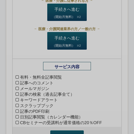
医療・介護に従事される方
手続きへ進む
（開始月無料）
※2
医療・介護関連業界の方／一般の方
手続きへ進む
（開始月無料）
※2
サービス内容
有料・無料全記事閲覧
記事へのコメント
メールマガジン
記事の検索（過去記事全て）
キーワードアラート
スクラップブック
記事のPDF印刷
日別記事閲覧（カレンダー機能）
CBセミナーの受講料が通常価格の20％OFF