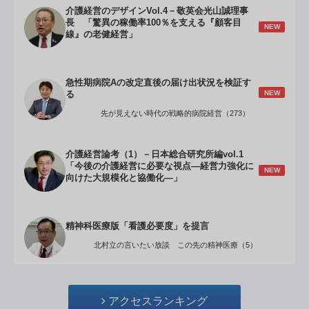
介護経営のデザインVol.4－敬英会光山誠理事
長 「驚異の稼働率100％を支える『顧客目
NEW
線』の老健経営」
急性期病院Aの改定直後の届け出状況を検証す
NEW
る
先が見えない時代の戦略的病院経営（273）
介護経営論考（1）－日本総合研究所編vol.1
「今後の介護経営に必要な視点―経営力強化に
NEW
向けた大規模化と協働化―」
精神科医療版「看護必要度」を提言
北村立の言いたい放談 この先の精神医療（5）
アクセスランキング