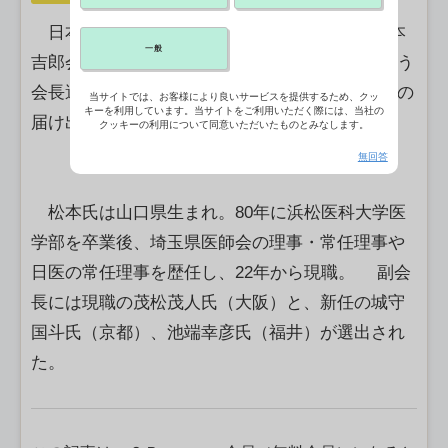
日本医師会は27日、定例代議員会を開き、松本
一般
吉郎会長の3選を正式に決定した。任期満了に伴う
会長選の立候補は6日に締め切られ、松本氏以外の
当サイトでは、お客様により良いサービスを提供するため、クッ
キーを利用しています。当サイトをご利用いただく際には、当社の
届け出はなかった。任期は２年。
クッキーの利用について同意いただいたものとみなします。
無回答
松本氏は山口県生まれ。80年に浜松医科大学医
学部を卒業後、埼玉県医師会の理事・常任理事や
日医の常任理事を歴任し、22年から現職。 副会
長には現職の茂松茂人氏（大阪）と、新任の城守
国斗氏（京都）、池端幸彦氏（福井）が選出され
た。