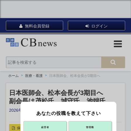
無料会員登録
ログイン
ホーム
医療・看護
日本医師会、松本会長が3期目へ
日本医師会、松本会長が3期目へ
副会長は茂松氏、城守氏、池端氏
2026年06月29日 15:30
あなたの役職を教えて下さい
X ポスト
リンクをコピー
保存
経営者
管理職