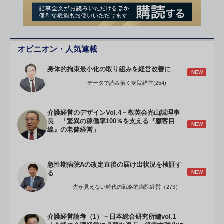
オピニオン・人気連載
身体的拘束最小化の取り組みを経営改善に
NEW
データで読み解く病院経営(254)
介護経営のデザインVol.4－敬英会光山誠理事
長 「驚異の稼働率100％を支える『顧客目
NEW
線』の老健経営」
急性期病院Aの改定直後の届け出状況を検証す
NEW
る
先が見えない時代の戦略的病院経営（273）
介護経営論考（1）－日本総合研究所編vol.1