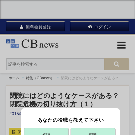
無料会員登録
ログイン
ホーム
特集（CBnews）
閉院にはどのようなケースがある？
閉院にはどのようなケースがある？
閉院危機の切り抜け方（１）
2015年11月14日 17:00
あなたの役職を教えて下さい
X ポスト
リンクをコピー
保存
経営者
管理職