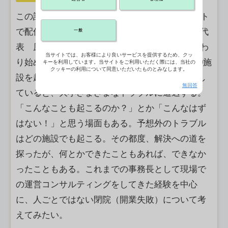
この記事は2014年7月22日にCBnewsマネジメント
で配信したものです 【宗和メディカルオフィス代
一般
表 原田宗記】 医療や介護施設の経営にかかわ
当サイトでは、お客様により良いサービスを提供するため、クッ
り始めて、はや30年。携わった施設は、既に100施
キーを利用しています。当サイトをご利用いただく際には、当社の
クッキーの利用について同意いただいたものとみなします。
設を超える。現場が中心。現場でのサポートをし
無回答
ていると、大小さまざまなトラブルに遭遇する。
「こんなことも起こるのか？」とか「こんなはず
はない！」と思う場面もある。予想外のトラブル
はどの施設でも起こる。その都度、解決への道を
探ったが、何とかできたこともあれば、できなか
ったこともある。これまでの事務長として現場で
の運営コンサルティングをしてきた経験を中心
に、人ごとではない閉院（開業失敗）について考
えてみたい。