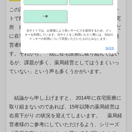
この記事は2014年10月24日にCBnewsマネジメン
一般
トで配信したものです。 【株式会社船井総合研究
所 経営コンサルタント 萩原光朗】 「いまだ
当サイトでは、お客様により良いサービスを提供するため、クッ
キーを利用しています。当サイトをご利用いただく際には、当社の
に在宅医療に取り組めない」とおっしゃる薬局経
クッキーの利用について同意いただいたものとみなします。
営者様からのご相談を数多くお受けしておりま
無回答
す。それから、「既に在宅医療に取り組んではい
るが、課題が多く、薬局経営としてはうまくいっ
ていない」という声も多くうかがいます。
結論から申し上げますと、 2014年に在宅医療に
取り組まないのであれば、15年以降の薬局経営は
右肩下がり の状況を迎えてしまいます。 薬局経
営者様のご参考にしていただけるよう、シリーズ