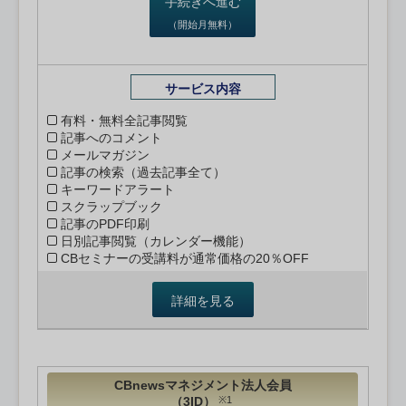
手続きへ進む
（開始月無料）
サービス内容
有料・無料全記事閲覧
記事へのコメント
メールマガジン
記事の検索（過去記事全て）
キーワードアラート
スクラップブック
記事のPDF印刷
日別記事閲覧（カレンダー機能）
CBセミナーの受講料が通常価格の20％OFF
詳細を見る
CBnewsマネジメント法人会員
（3ID）
※1