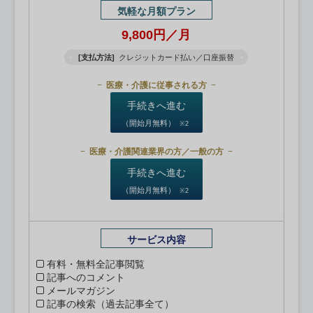
気軽な月額プラン
9,800円／月
[支払方法]
クレジットカード払い／口座振替
医療・介護に従事される方
手続きへ進む
（開始月無料）
※2
医療・介護関連業界の方／一般の方
手続きへ進む
（開始月無料）
※2
サービス内容
有料・無料全記事閲覧
記事へのコメント
メールマガジン
記事の検索（過去記事全て）