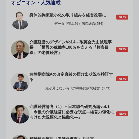
オピニオン・人気連載
身体的拘束最小化の取り組みを経営改善に
NEW
データで読み解く病院経営(254)
介護経営のデザインVol.4－敬英会光山誠理事
長 「驚異の稼働率100％を支える『顧客目
NEW
線』の老健経営」
急性期病院Aの改定直後の届け出状況を検証す
NEW
る
先が見えない時代の戦略的病院経営（273）
介護経営論考（1）－日本総合研究所編vol.1
「今後の介護経営に必要な視点―経営力強化に
NEW
向けた大規模化と協働化―」