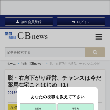
無料会員登録
ログイン
ホーム
特集（CBnews）
脱・右肩下がり経営、チャンスは今だ
脱・右肩下がり経営、チャンスは今だ
薬局在宅ことはじめ（1）
2015年11月23日 17:00
あなたの役職を教えて下さい
X ポスト
リンクをコピー
保存
経営者
管理職