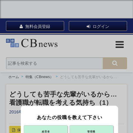
無料会員登録
ログイン
ホーム
特集（CBnews）
どうしても苦手な先輩がいるから…
どうしても苦手な先輩がいるから…
看護職が転職を考える気持ち（1）
2016年01月24日 17:00
あなたの役職を教えて下さい
X ポスト
リンクをコピー
保存
経営者
管理職