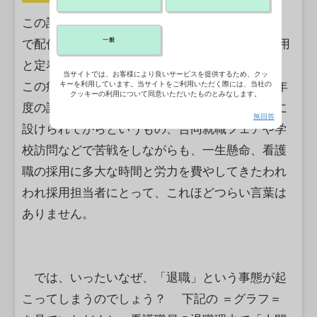
この記事は2015年2月5日にCBnewsマネジメント
一般
で配信したものです 【一般社団法人看護職の採用
と定着を考える会代表理事 諸橋泰夫】 「私、
当サイトでは、お客様により良いサービスを提供するため、クッ
この病院を辞めさせていただきます」－。2006年
キーを利用しています。当サイトをご利用いただく際には、当社の
クッキーの利用について同意いただいたものとみなします。
度の診療報酬改定で7対1の看護配置基準が新たに
無回答
設けられてからというもの、合同就職フェアや学
校訪問などで苦戦をしながらも、一生懸命、看護
職の採用に多大な時間と労力を費やしてきたわれ
われ採用担当者にとって、これほどつらい言葉は
ありません。
では、いったいなぜ、「退職」という事態が起
こってしまうのでしょう？ 下記の ＝グラフ＝