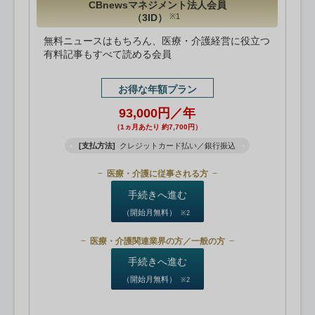
CBnewsマネジメント法人会員
（3ID）
※1
無料ニュースはもちろん、医療・介護経営に役立つ
有料記事もすべて読める会員
お得な年額プラン
93,000円／年
（1ヵ月あたり 約7,700円）
[支払方法]
クレジットカード払い／銀行振込
医療・介護に従事される方
手続きへ進む
（開始月無料）
※2
医療・介護関連業界の方／一般の方
手続きへ進む
（開始月無料）
※2