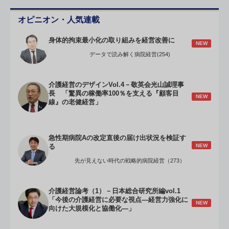
オピニオン・人気連載
身体的拘束最小化の取り組みを経営改善に
NEW
データで読み解く病院経営(254)
介護経営のデザインVol.4－敬英会光山誠理事
長 「驚異の稼働率100％を支える『顧客目
NEW
線』の老健経営」
急性期病院Aの改定直後の届け出状況を検証す
NEW
る
先が見えない時代の戦略的病院経営（273）
介護経営論考（1）－日本総合研究所編vol.1
「今後の介護経営に必要な視点―経営力強化に
NEW
向けた大規模化と協働化―」