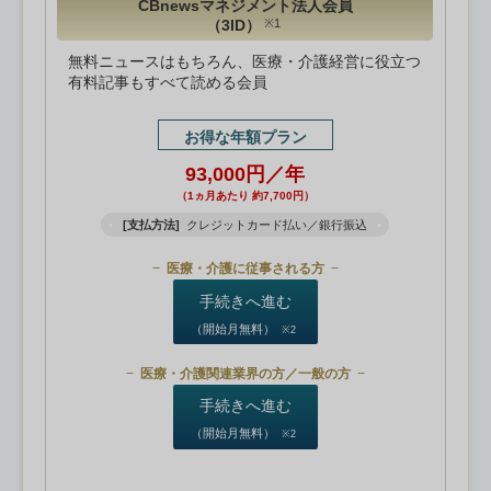
CBnewsマネジメント法人会員
（3ID）
※1
無料ニュースはもちろん、医療・介護経営に役立つ
有料記事もすべて読める会員
お得な年額プラン
93,000円／年
（1ヵ月あたり 約7,700円）
[支払方法]
クレジットカード払い／銀行振込
医療・介護に従事される方
手続きへ進む
（開始月無料）
※2
医療・介護関連業界の方／一般の方
手続きへ進む
（開始月無料）
※2