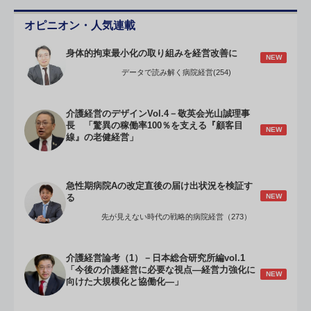
オピニオン・人気連載
身体的拘束最小化の取り組みを経営改善に
NEW
データで読み解く病院経営(254)
介護経営のデザインVol.4－敬英会光山誠理事
長 「驚異の稼働率100％を支える『顧客目
NEW
線』の老健経営」
急性期病院Aの改定直後の届け出状況を検証す
NEW
る
先が見えない時代の戦略的病院経営（273）
介護経営論考（1）－日本総合研究所編vol.1
「今後の介護経営に必要な視点―経営力強化に
NEW
向けた大規模化と協働化―」