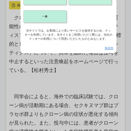
保存
クローン病患者に投与すれば症状が悪化する可
一般
能性があるとして、日本皮膚科学会は、ノバルテ
当サイトでは、お客様により良いサービスを提供するため、クッ
ィスファーマのインターロイキン（IL）―17Aを標
キーを利用しています。当サイトをご利用いただく際には、当社の
クッキーの利用について同意いただいたものとみなします。
的とした乾癬治療薬セクキヌマブ（製品名コセン
無回答
ティクス）について、異常を認めた場合は投与を
中止するといった注意喚起をホームページで行っ
ている。【松村秀士】
同学会によると、海外での臨床試験では、クロ
ーン病が活動期にある場合、セクキヌマブ群はプ
ラセボ群よりもクローン病の症状が悪化する傾向
が見られた。また、投与中には、患者がクローン