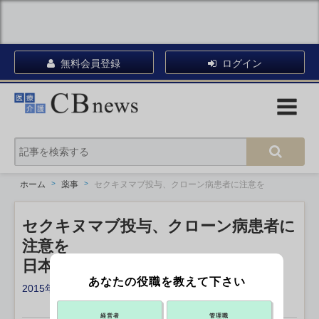
無料会員登録
ログイン
ホーム
薬事
セクキヌマブ投与、クローン病患者に注意を
セクキヌマブ投与、クローン病患者に
注意を
日本皮膚科学会がHPで呼び掛け
あなたの役職を教えて下さい
2015年03月22日 13:00
X ポスト
リンクをコピー
経営者
管理職