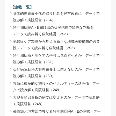
【連載一覧】
身体的拘束最小化の取り組みを経営改善に - データで
読み解く病院経営（254）
急性期病院A・B届け出の状況把握で冷静な判断を -
データで読み解く病院経営（253）
認知症ケア加算から見える新たな地域医療構想の必要
性 - データで読み解く病院経営（252）
急性期病棟と地ケアの併設は見直すべきか - データで
読み解く病院経営（251）
なぜ病院勤務の管理栄養士は増えないのか - データで
読み解く病院経営（250）
救急に積極的な施設へのペナルティーの謎評価 - デー
タで読み解く病院経営（249）
大腿骨頸部骨折の需要は増えるのか - データで読み解
く病院経営（248）
都市部と地方部で異なる急性期病院A・Bの意味 - デー