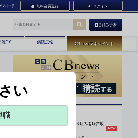
ゲスト様
無料会員登録
ログイン
詳細検索
病院DX
病院広報
CBnewsマネジメント
さい
オピニオン・人気連載
理職
身体的拘束最小化の取り組みを経営改
NEW
善に
データで読み解く病院経営(254)