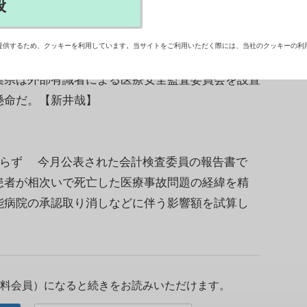
般
大医学部附属病院と千葉県がんセンター（がんセ
検査院が群馬大病院の医療事故の影響を試算したと
提供するため、クッキーを利用しています。当サイトをご利用いただく際には、当社のクッキーの利
院と外来を合わせて約8億円減少したことが判明。が
葉県は外部有識者による医療安全監査委員会を設置
懸命だ。【新井哉】
まらず 今月公表された会計検査委員の報告書で
患者が相次いで死亡した医療事故問題の経緯を精
能病院の承認取り消しなどに伴う影響額を試算し
料会員）になると続きをお読みいただけます。