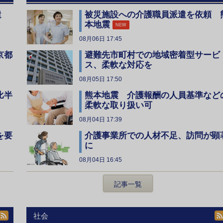
遣
被災施設への介護職員派遣を依頼 
本地震
NEW
08月06日 17:45
京都
避難先市町村での地域密着型サービ
ス、柔軟な対応を
08月05日 17:50
比半
熊本地震 介護報酬の人員基準など
柔軟な取り扱い可
08月04日 17:39
を要
介護事業所での人材不足、訪問が顕
に
08月04日 16:45
記事一覧
社会