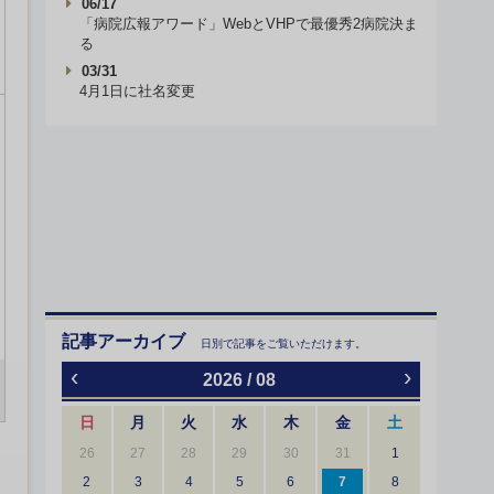
06/17
「病院広報アワード」WebとVHPで最優秀2病院決ま
る
03/31
4月1日に社名変更
記事アーカイブ
日別で記事をご覧いただけます。
‹
›
2026 / 08
日
月
火
水
木
金
土
26
27
28
29
30
31
1
2
3
4
5
6
7
8