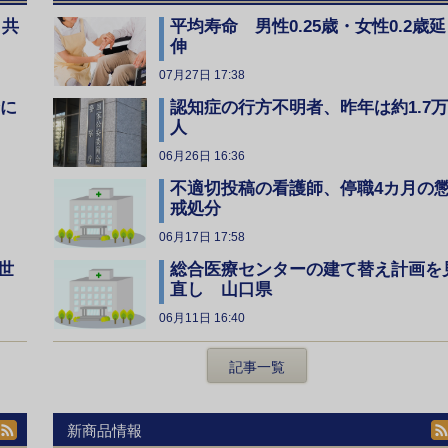
、共
平均寿命 男性0.25歳・女性0.2歳延
伸
07月27日 17:38
全に
認知症の行方不明者、昨年は約1.7万
人
06月26日 16:36
不適切投稿の看護師、停職4カ月の
戒処分
06月17日 17:58
総合医療センターの建て替え計画を
世
直し 山口県
06月11日 16:40
記事一覧
新商品情報