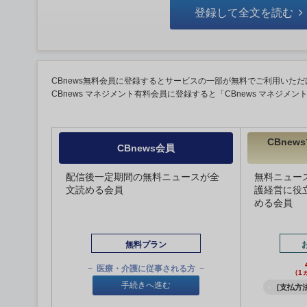
登録して全文を読む
CBnews無料会員に登録するとサービスの一部が無料でご利用いただ
CBnews マネジメント有料会員に登録すると「CBnews マネジメ
CBne
CBnews会員
配信後一定期間の無料ニュースが全
無料ニュー
文読める会員
護経営に役
める会員
無料プラン
医療・介護に従事される方
（1
手続きへ進む
[支払方法