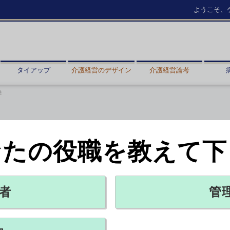
ようこそ、
タイアップ
介護経営のデザイン
介護経営論考
撃
なたの役職を教えて下
経営を直撃
ター
者
管
X ポスト
リンクをコピー