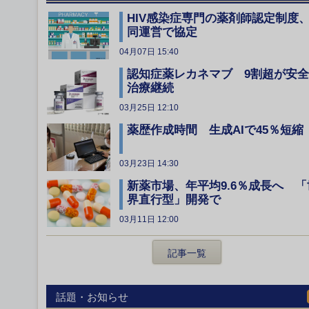
HIV感染症専門の薬剤師認定制度
同運営で協定
04月07日 15:40
認知症薬レカネマブ 9割超が安
治療継続
03月25日 12:10
薬歴作成時間 生成AIで45％短縮
03月23日 14:30
新薬市場、年平均9.6％成長へ 「
界直行型」開発で
03月11日 12:00
記事一覧
話題・お知らせ