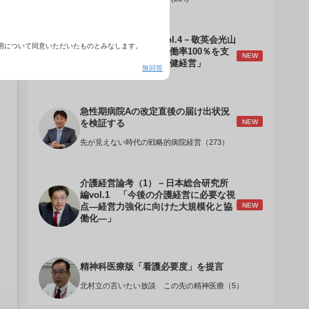
介護経営のデザインVol.4－敬英会光山
用について同意いただいたものとみなします。
誠理事長 「驚異の稼働率100％を支
NEW
える『顧客目線』の老健経営」
無回答
急性期病院Aの改定直後の届け出状況
NEW
を検証する
先が見えない時代の戦略的病院経営（273）
介護経営論考（1）－日本総合研究所
編vol.1 「今後の介護経営に必要な視
NEW
点―経営力強化に向けた大規模化と協
働化―」
精神科医療版「看護必要度」を提言
北村立の言いたい放談 この先の精神医療（5）