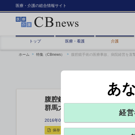
医療・介護の総合情報サイト
トップ
医療・看護
介護
ホーム
特集（CBnews）
腹腔鏡手術の医療事故、病院経営を直
あ
腹腔鏡手術の医療事故、病院
群馬大病院と千葉県がんセン
経営
2016年09月28日 16:00
保存
印刷用