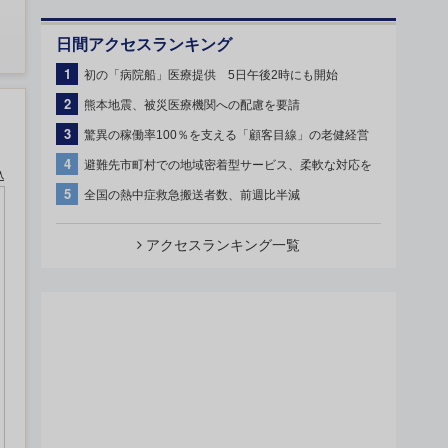
日間アクセスランキング
1
初の「病院船」医療提供 5日午後2時にも開始
2
熊本地震、被災医療機関への配慮を要請
3
驚異の稼働率100％を支える「顧客目線」の老健経営
4
避難先市町村での地域密着型サービス、柔軟な対応を
込
5
全国の熱中症救急搬送者数、前週比半減
アクセスランキング一覧