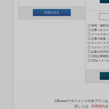
詳細を見る
有料・無料全
記事へのコメ
メールマガジ
記事の検索（
キーワードア
スクラップブ
記事のPDF
日別記事閲覧
CBセミナー
CBnewsマネジメントの全プラ
詳しくは、
利用規約
ま