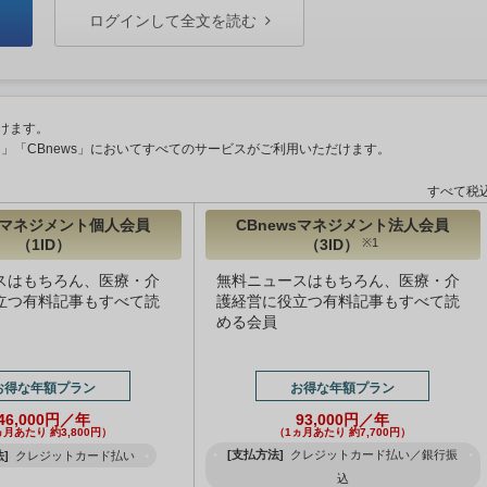
ログインして全文を読む
けます。
ント」「CBnews」においてすべてのサービスがご利用いただけます。
すべて税
wsマネジメント個人会員
CBnewsマネジメント法人会員
（1ID）
（3ID）
※1
スはもちろん、医療・介
無料ニュースはもちろん、医療・介
立つ有料記事もすべて読
護経営に役立つ有料記事もすべて読
める会員
お得な年額プラン
お得な年額プラン
46,000円／年
93,000円／年
ヵ月あたり 約3,800円）
（1ヵ月あたり 約7,700円）
[支払方法]
クレジットカード払い／銀行振
]
クレジットカード払い
込