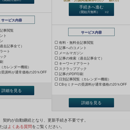
手続きへ進む
（開始月無料）
※2
サービス内容
記事閲覧
サービス内容
ント
ン
有料・無料全記事閲覧
過去記事全て）
記事へのコメント
ラート
メールマガジン
ック
記事の検索（過去記事全て）
印刷
キーワードアラート
（カレンダー機能）
スクラップブック
の受講料が通常価格の20％OFF
記事のPDF印刷
日別記事閲覧（カレンダー機能）
CBセミナーの受講料が通常価格の20％OFF
詳細を見る
詳細を見る
ンは、契約が自動継続となり、更新手続き不要です。
たは
よくある質問
をご覧ください。