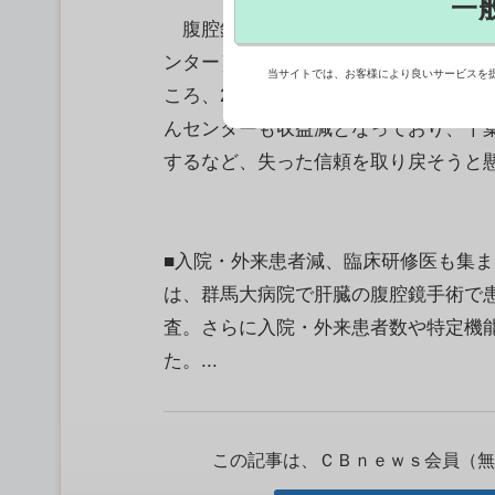
一
腹腔鏡手術の医療事故を起こした群馬
ンター）の収益が悪化している。会計
当サイトでは、お客様により良いサービスを
ころ、2015年度は前年度に比べて入
んセンターも収益減となっており、千
するなど、失った信頼を取り戻そうと
■入院・外来患者減、臨床研修医も集
は、群馬大病院で肝臓の腹腔鏡手術で
査。さらに入院・外来患者数や特定機
た。...
この記事は、ＣＢｎｅｗｓ会員（無