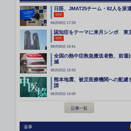
日医、JMAT25チーム・82人を派
NEW
08月06日 17:50
認知症をテーマに来月シンポ 東
NEW
08月06日 16:41
全国の熱中症救急搬送者数、前週
減
08月05日 16:55
熊本地震、被災医療機関への配慮
請
08月05日 14:05
記事一覧
薬事