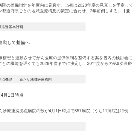
院の整備指針を年度内に見直す。当初は2028年度の見直しを予定して
や都道府県ごとの地域医療構想の策定に合わせ、2年前倒しする。【兼
策推進基本計画
連動して整備へ
療構想と連動させてがん医療の提供体制を整備する案を省内の検討会に
との機能を遅くても2028年度までに決定し、30年度からの第9次医療
拠点機能
新たな地域医療構想
4月1日時点
診療連携拠点病院の数が4月1日時点で357病院（うち11病院は特例
】