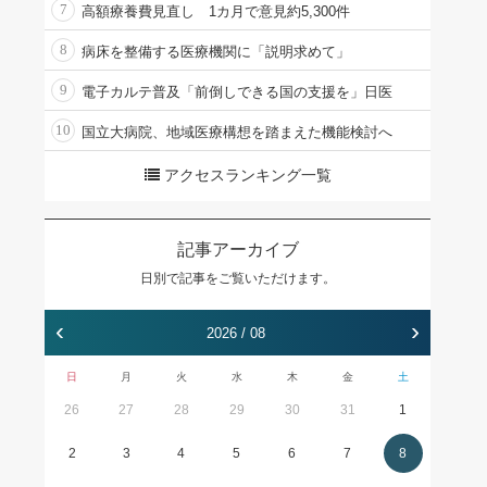
7
高額療養費見直し 1カ月で意見約5,300件
8
病床を整備する医療機関に「説明求めて」
9
電子カルテ普及「前倒しできる国の支援を」日医
10
国立大病院、地域医療構想を踏まえた機能検討へ
アクセスランキング一覧
記事アーカイブ
日別で記事をご覧いただけます。
‹
›
2026 / 08
日
月
火
水
木
金
土
26
27
28
29
30
31
1
2
3
4
5
6
7
8