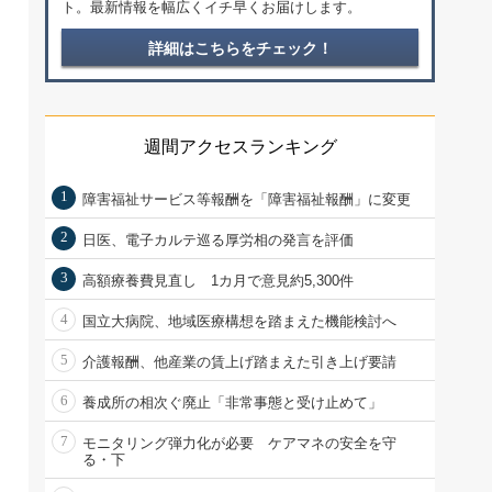
ト。最新情報を幅広くイチ早くお届けします。
詳細はこちらをチェック！
週間アクセスランキング
1
障害福祉サービス等報酬を「障害福祉報酬」に変更
2
日医、電子カルテ巡る厚労相の発言を評価
3
高額療養費見直し 1カ月で意見約5,300件
4
国立大病院、地域医療構想を踏まえた機能検討へ
5
介護報酬、他産業の賃上げ踏まえた引き上げ要請
6
養成所の相次ぐ廃止「非常事態と受け止めて」
7
モニタリング弾力化が必要 ケアマネの安全を守
る・下