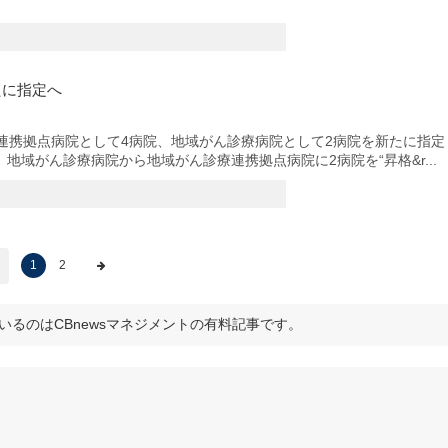
たに指定へ
連携拠点病院として4病院、地域がん診療病院として2病院を新たに指定
域がん診療病院から地域がん診療連携拠点病院に2病院を“昇格&r...
1
2
いるのはCBnewsマネジメントの有料記事です。