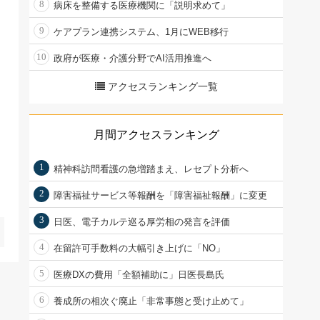
8
病床を整備する医療機関に「説明求めて」
9
ケアプラン連携システム、1月にWEB移行
10
政府が医療・介護分野でAI活用推進へ
アクセスランキング一覧
月間アクセスランキング
1
精神科訪問看護の急増踏まえ、レセプト分析へ
2
障害福祉サービス等報酬を「障害福祉報酬」に変更
3
日医、電子カルテ巡る厚労相の発言を評価
4
在留許可手数料の大幅引き上げに「NO」
5
医療DXの費用「全額補助に」日医長島氏
6
養成所の相次ぐ廃止「非常事態と受け止めて」