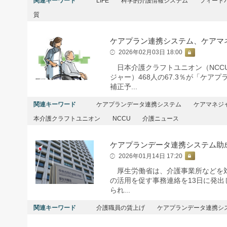
関連キーワード
LIFE
科学的介護情報システム
フィード
質
ケアプラン連携システム、ケアマ
2026年02月03日 18:00
日本介護クラフトユニオン（NCC
ジャー）468人の67.3％が「ケア
補正予...
関連キーワード
ケアプランデータ連携システム
ケアマネジ
本介護クラフトユニオン
NCCU
介護ニュース
ケアプランデータ連携システム助
2026年01月14日 17:20
厚生労働省は、介護事業所などを対
の活用を促す事務連絡を13日に発出
られ...
関連キーワード
介護職員の賃上げ
ケアプランデータ連携シ