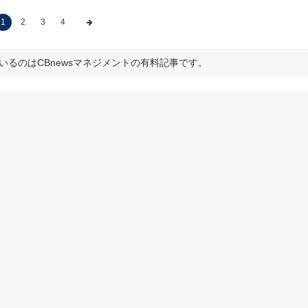
1
2
3
4
いるのはCBnewsマネジメントの有料記事です。