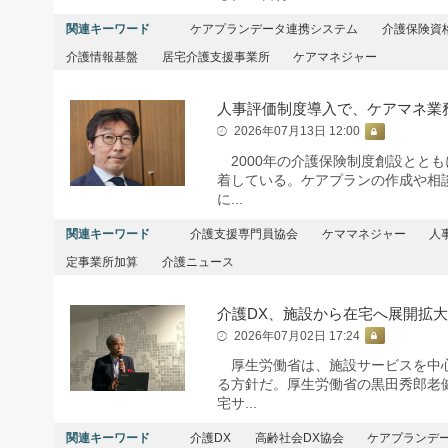
関連キーワード
ケアプランデータ連携システム
介護保険資
介護情報基盤
居宅介護支援事業所
ケアマネジャー
人事評価制度導入で、ケアマネ業
2026年07月13日 12:00
2000年の介護保険制度創設ととも
着している。ケアプランの作成や相
に...
関連キーワード
介護支援専門員協会
ケママネジャー
人
定事業所加算
介護ニュース
介護DX、施設から在宅へ展開拡
2026年07月02日 17:24
厚生労働省は、施設サービスを中心
る方針だ。厚生労働省の黒田秀郎老
宅サ...
関連キーワード
介護DX
高齢社会DX協会
ケアプランデ