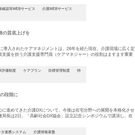
格確認等WEBサービス
介護WEBサービス
務の質底上げを
に導入されたケアマネジメントは、26年を経た現在、介護現場に広く定
談支援を担う介護支援専門員（ケアマネジャー）の役割はますます重要
事評価制度
ケアプラン
目標管理制度
特
大の段階に
に進めてきた介護DXについて、今後は在宅分野への展開を本格化させ
健局長は2日、「高齢社会DX協会」設立記念シンポジウムで講演し、在
ータ連携システム
介護情報基盤