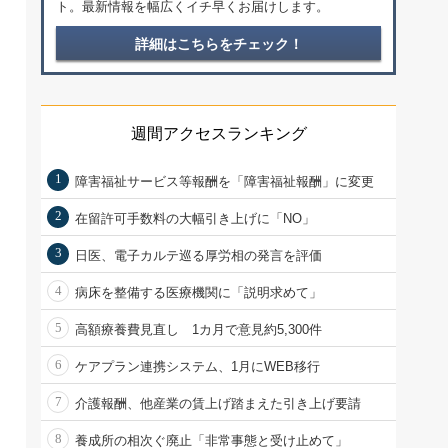
ト。最新情報を幅広くイチ早くお届けします。
詳細はこちらをチェック！
週間アクセスランキング
1
障害福祉サービス等報酬を「障害福祉報酬」に変更
2
在留許可手数料の大幅引き上げに「NO」
3
日医、電子カルテ巡る厚労相の発言を評価
4
病床を整備する医療機関に「説明求めて」
5
高額療養費見直し 1カ月で意見約5,300件
6
ケアプラン連携システム、1月にWEB移行
7
介護報酬、他産業の賃上げ踏まえた引き上げ要請
8
養成所の相次ぐ廃止「非常事態と受け止めて」