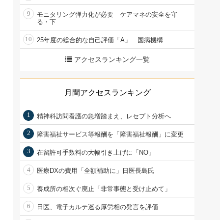
9
モニタリング弾力化が必要 ケアマネの安全を守
る・下
10
25年度の総合的な自己評価「A」 国病機構
アクセスランキング一覧
月間アクセスランキング
1
精神科訪問看護の急増踏まえ、レセプト分析へ
2
障害福祉サービス等報酬を「障害福祉報酬」に変更
3
在留許可手数料の大幅引き上げに「NO」
4
医療DXの費用「全額補助に」日医長島氏
5
養成所の相次ぐ廃止「非常事態と受け止めて」
6
日医、電子カルテ巡る厚労相の発言を評価