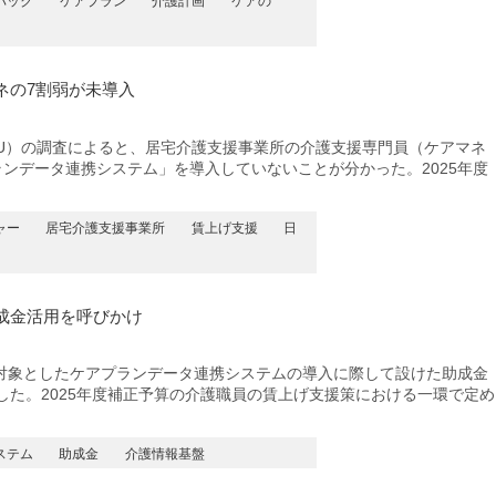
バック
ケアプラン
介護計画
ケアの
ネの7割弱が未導入
U）の調査によると、居宅介護支援事業所の介護支援専門員（ケアマネ
プランデータ連携システム」を導入していないことが分かった。2025年度
ャー
居宅介護支援事業所
賃上げ支援
日
成金活用を呼びかけ
象としたケアプランデータ連携システムの導入に際して設けた助成金
した。2025年度補正予算の介護職員の賃上げ支援策における一環で定め
ステム
助成金
介護情報基盤