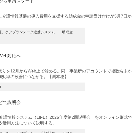
から申請スタート
介護情報基盤の導入費用を支援する助成金の申請受け付けが5月7日か
証、ケアプランデータ連携システム
助成金
Web対応へ
りを12月からWeb上で始める。同一事業所のアカウントで複数端末か
務効率の改善につながる。【渕本稔】
ス
などで説明会
護情報システム（LIFE）2025年度第2回説明会」をオンライン形式で
要や活用方法について説明する。