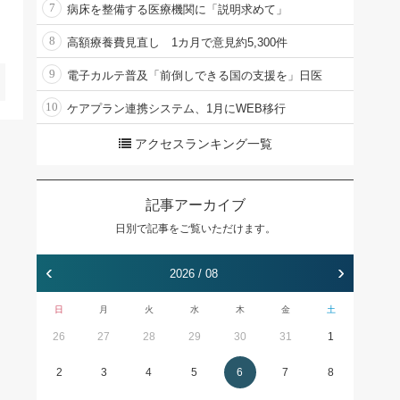
7
病床を整備する医療機関に「説明求めて」
8
高額療養費見直し 1カ月で意見約5,300件
9
電子カルテ普及「前倒しできる国の支援を」日医
10
ケアプラン連携システム、1月にWEB移行
アクセスランキング一覧
記事アーカイブ
日別で記事をご覧いただけます。
‹
›
2026 / 08
日
月
火
水
木
金
土
26
27
28
29
30
31
1
2
3
4
5
6
7
8