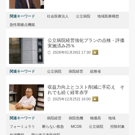
関連キーワード
社会医療法人
公立病院
地域医療構想
急性期拠点機能
公立病院経営強化プランの点検・評価
実施済み25％
2026年01月29日 17:30
関連キーワード
公立病院
病院経営
総務省
収益力向上とコスト削減に手応え そ
れでも続く経常赤字
2025年12月25日 16:00
関連キーワード
病院経営
病院危機
物価高
地域
フォーミュラリ
断らない救急
MCDB
公立病院
控除対象