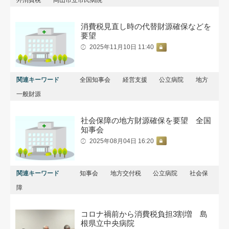
外消費税
岡山市立市民病院
消費税見直し時の代替財源確保などを
要望
2025年11月10日 11:40
関連キーワード
全国知事会
経営支援
公立病院
地方
一般財源
社会保障の地方財源確保を要望 全国
知事会
2025年08月04日 16:20
関連キーワード
知事会
地方交付税
公立病院
社会保
障
コロナ禍前から消費税負担3割増 島
根県立中央病院