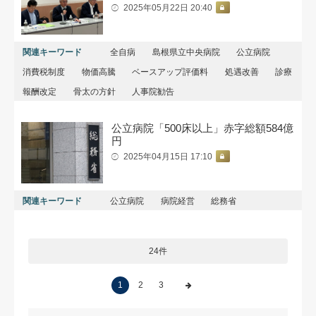
2025年05月22日 20:40
関連キーワード
全自病
島根県立中央病院
公立病院
消費税制度
物価高騰
ベースアップ評価料
処遇改善
診療
報酬改定
骨太の方針
人事院勧告
公立病院「500床以上」赤字総額584億
円
2025年04月15日 17:10
関連キーワード
公立病院
病院経営
総務省
24件
1
2
3