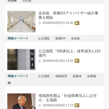
療報酬
日社協
全自病、医療DXアドバイザー紹介事
業を開始
2026年04月07日 16:30
関連キーワード
公立病院
医療DX
全自病
公立病院「500床以上」経常損失1,215
億円
2026年03月19日 14:35
関連キーワード
公立病院
病院経営
総務省
診療報
酬
地域急性期は「社会医療法人にお任
せ」を強調
2026年02月09日 17:15