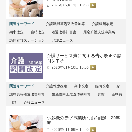
2026年02月12日 10:50
関連キーワード
介護職員等処遇改善加算
介護報酬改定
期中改定
臨時改定
処遇改善計画書
居宅介護支援事業所
訪問看護ステーション
介護ニュース
介護サービス費に関する告示改正の諮
問を了承
2026年01月16日 16:50
関連キーワード
介護報酬改定
期中改定
臨時改定
介
護職員等処遇改善加算
生産性向上推進体制加算
食費
基準費
用額
介護ニュース
小多機の赤字事業所なお4割超 24年
度
2026年01月09日 16:00