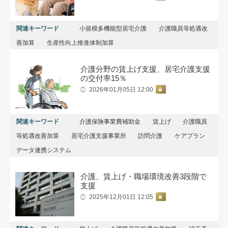
関連キーワード
小規模多機能型居宅介護
介護職員等処遇改
善加算
生産性向上推進体制加算
介護分野の賃上げ支援、居宅介護支援
の交付率15％
2026年01月05日 12:00
関連キーワード
介護保険事業費補助金
賃上げ
介護職員
等処遇改善加算
居宅介護支援事業所
訪問介護
ケアプラン
データ連携システム
介護、賃上げ・職場環境改善3段階で
支援
2025年12月01日 12:05