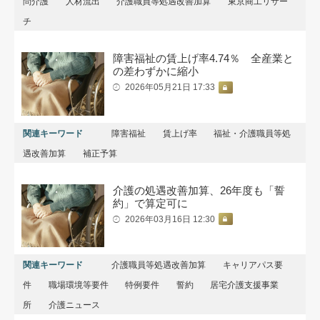
問介護
人材流出
介護職員等処遇改善加算
東京商工リサー
チ
障害福祉の賃上げ率4.74％ 全産業と
の差わずかに縮小
2026年05月21日 17:33
関連キーワード
障害福祉
賃上げ率
福祉・介護職員等処
遇改善加算
補正予算
介護の処遇改善加算、26年度も「誓
約」で算定可に
2026年03月16日 12:30
関連キーワード
介護職員等処遇改善加算
キャリアパス要
件
職場環境等要件
特例要件
誓約
居宅介護支援事業
所
介護ニュース