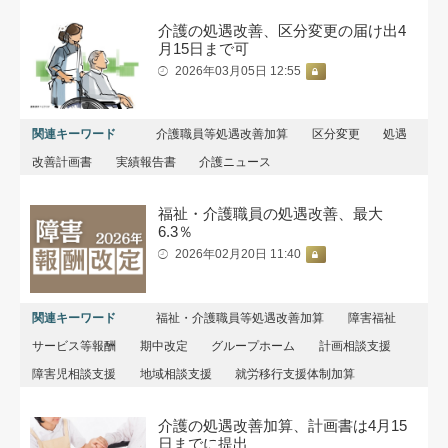
介護の処遇改善、区分変更の届け出4
月15日まで可
2026年03月05日 12:55
関連キーワード
介護職員等処遇改善加算
区分変更
処遇
改善計画書
実績報告書
介護ニュース
福祉・介護職員の処遇改善、最大
6.3％
2026年02月20日 11:40
関連キーワード
福祉・介護職員等処遇改善加算
障害福祉
サービス等報酬
期中改定
グループホーム
計画相談支援
障害児相談支援
地域相談支援
就労移行支援体制加算
介護の処遇改善加算、計画書は4月15
日までに提出