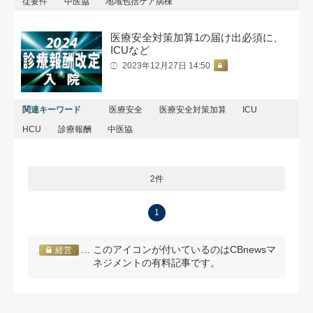
従要件
中医協
地域包括ケア病棟
医療安全対策加算1の届け出必須に、
ICUなど
2023年12月27日 14:50
関連キーワード
医療安全
医療安全対策加算
ICU
HCU
診療報酬
中医協
2件
1
… このアイコンが付いているのはCBnewsマ
経営
ネジメントの有料記事です。