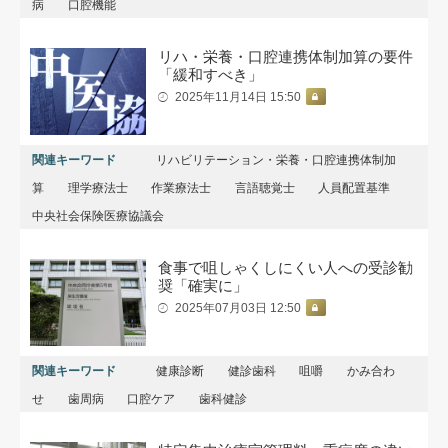
病
口腔機能
リハ・栄養・口腔連携体制加算の要件
「緩和すべき」
2025年11月14日 15:50
関連キーワード
リハビリテーション・栄養・口腔連携体制加
算
理学療法士
作業療法士
言語聴覚士
人員配置基準
中央社会保険医療協議会
食事で咀しゃくしにくい人への受診勧
奨「確実に」
2025年07月03日 12:50
関連キーワード
健康診断
健診歯科
咀嚼
かみ合わ
せ
歯周病
口腔ケア
歯科健診