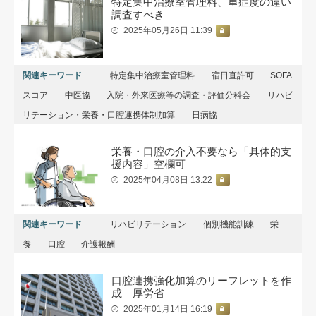
特定集中治療室管理料、重症度の違い
調査すべき
2025年05月26日 11:39
関連キーワード
特定集中治療室管理料
宿日直許可
SOFA
スコア
中医協
入院・外来医療等の調査・評価分科会
リハビ
リテーション・栄養・口腔連携体制加算
日病協
栄養・口腔の介入不要なら「具体的支
援内容」空欄可
2025年04月08日 13:22
関連キーワード
リハビリテーション
個別機能訓練
栄
養
口腔
介護報酬
口腔連携強化加算のリーフレットを作
成 厚労省
2025年01月14日 16:19