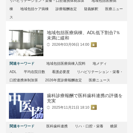
リハビリテーション・栄養・口腔連携体制加算
地域包括医療病
棟
地域包括ケア病棟
診療報酬改定
疑義解釈
医療ニュー
ス
地域包括医療病棟、ADL低下割合7％
未満に緩和
2026年03月06日 14:00
関連キーワード
地域包括医療病棟入院料
地メディ
ADL
平均在院日数
看護必要度
リハビリテーション・栄養・
口腔連携体制加算
2026年度診療報酬改定
医療ニュース
歯科診療報酬で医科歯科連携の評価を
充実
2025年11月21日 18:10
関連キーワード
医科歯科連携
リハ・口腔・栄養
糖尿