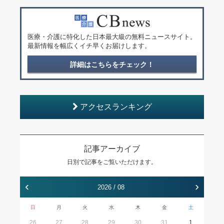
医療・介護に特化した日本最大級の無料ニュースサイト。
最新情報を幅広くイチ早くお届けします。
詳細はこちらをチェック！
アクセスランキング
記事アーカイブ
日別で記事をご覧いただけます。
‹
›
2026 / 08
日
月
火
水
木
金
土
26
27
28
29
30
31
1