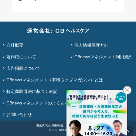
30
31
1
2
3
4
5
会社概要
個人情報保護方針
著作権について
CBnewsマネジメント利用規約
広告掲載について
CBnewsマネジメント（有料ウェブマガジン）とは
特定商取引法に基づく表記
CBnewsマネジメントのよくある質問
お問い合わせ
掲載内容の無断転載・再配布は固く禁じます。
© ＣＢ Healthcare Co., Ltd.