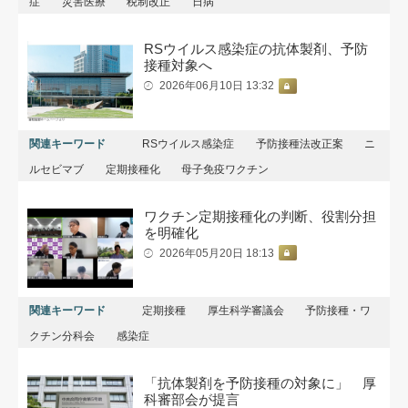
症
災害医療
税制改正
日病
RSウイルス感染症の抗体製剤、予防
接種対象へ
2026年06月10日 13:32
関連キーワード
RSウイルス感染症
予防接種法改正案
ニ
ルセビマブ
定期接種化
母子免疫ワクチン
ワクチン定期接種化の判断、役割分担
を明確化
2026年05月20日 18:13
関連キーワード
定期接種
厚生科学審議会
予防接種・ワ
クチン分科会
感染症
「抗体製剤を予防接種の対象に」 厚
科審部会が提言