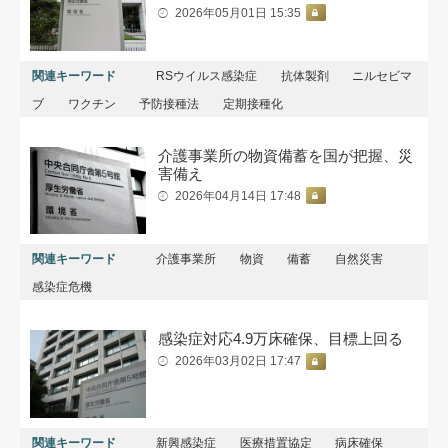
2026年05月01日 15:35
関連キーワード
RSウイルス感染症
抗体製剤
ニルセビマ
ブ
ワクチン
予防接種法
定期接種化
介護事業所の物資備蓄を国が把握、災
害備え
2026年04月14日 17:48
関連キーワード
介護事業所
物資
備蓄
自然災害
感染症危機
感染症対応4.9万床確保、目標上回る
2026年03月02日 17:47
関連キーワード
新興感染症
医療措置協定
病床確保