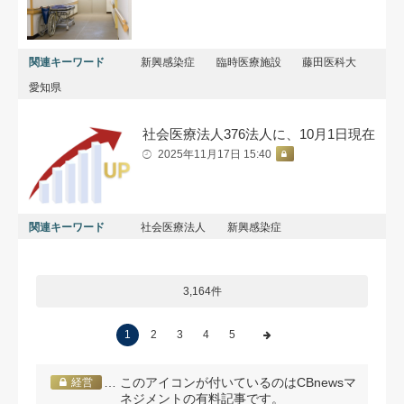
関連キーワード
新興感染症
臨時医療施設
藤田医科大
愛知県
社会医療法人376法人に、10月1日現在
2025年11月17日 15:40
関連キーワード
社会医療法人
新興感染症
3,164件
1
2
3
4
5
… このアイコンが付いているのはCBnewsマ
経営
ネジメントの有料記事です。