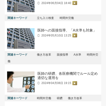
2024年06月04日 18:40
関連キーワード
立ち入り検査
時間外労働
医師への面接指導、「A水準も対象」
2024年05月10日 13:25
関連キーワード
働き方改革
面接指導
A水準
時間外労
働
医師の研鑽、各医療機関でルール定め
適切な運用を
2024年04月08日 19:15
関連キーワード
時間外労働
研鑽
働き方改革