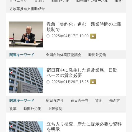
クリニック
賃上げ
時間外労働
勤務間インターバル
働き
方改革推進支援助成金
救急「集約化」進む 残業時間の上限
規制で
2025年04月17日 19:00
関連キーワード
全国自治体病院協議会
時間外労働
宿日直中に発生した通常業務、日勤
ベースの賃金必要
2025年01月29日 15:25
関連キーワード
宿日直許可
宿日直手当
賃金
働き方
改革
時間外労働
上限規制
立ち入り検査、新たに提示必要な資料
を明示