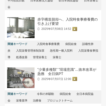
平均在院日数
日本医療法人協会
全日本病院協会
日本栄養士
会
赤字構造脱却へ、入院時食事療養費の
引き上げ要望
2025年07月08日 14:52
関連キーワード
入院時食事療養費
病院給食
誤嚥性肺
炎
入院栄養管理体制加算
急性期一般入院料
入院栄養食事指
導
処遇改善
管理栄養士
栄養士
"少量多種類" "現場意識"…抜本改革が
急務 全日病PT
2025年07月07日 12:00
関連キーワード
令和の米騒動
病院給食
全日本病院協
会
栄養基準
治療食
プロジェクトチーム