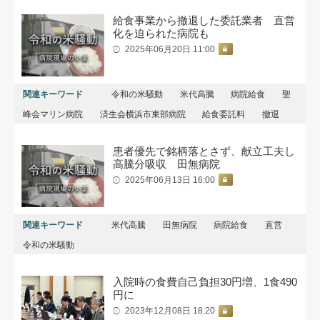
給食事業から撤退した委託業者 直営
化を迫られた病院も
2025年06月20日 11:00
関連キーワード
令和の米騒動
米代高騰
病院給食
聖
峰会マリン病院
済生会横浜市東部病院
給食委託料
撤退
患者優先で銘柄落とさず、献立工夫し
高騰分吸収 田無病院
2025年06月13日 16:00
関連キーワード
米代高騰
田無病院
病院給食
直営
令和の米騒動
入院時の食費自己負担30円増、1食490
円に
2023年12月08日 18:20