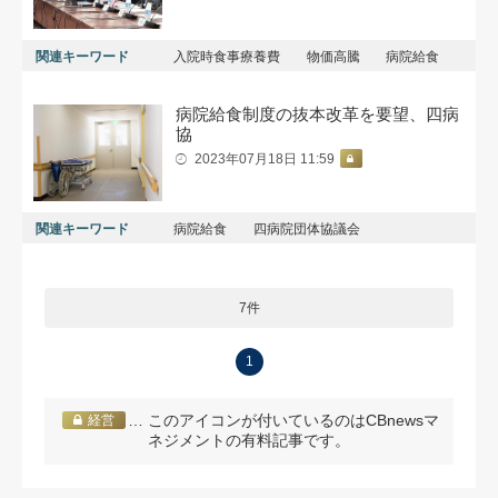
関連キーワード
入院時食事療養費
物価高騰
病院給食
病院給食制度の抜本改革を要望、四病
協
2023年07月18日 11:59
関連キーワード
病院給食
四病院団体協議会
7件
1
… このアイコンが付いているのはCBnewsマ
経営
ネジメントの有料記事です。