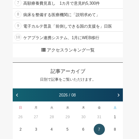
7
高額療養費見直し 1カ月で意見約5,300件
8
病床を整備する医療機関に「説明求めて」
9
電子カルテ普及「前倒しできる国の支援を」日医
10
ケアプラン連携システム、1月にWEB移行
アクセスランキング一覧
記事アーカイブ
日別で記事をご覧いただけます。
‹
›
2026 / 08
日
月
火
水
木
金
土
26
27
28
29
30
31
1
2
3
4
5
6
7
8