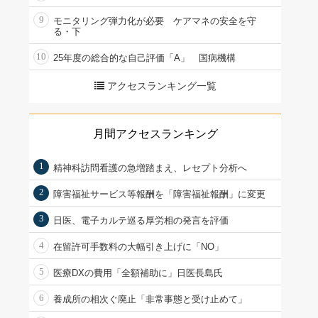
9
モニタリング弾力化が必要 ケアマネの安全を守
る・下
10
25年度の総合的な自己評価「A」 国病機構
アクセスランキング一覧
月間アクセスランキング
1
精神科訪問看護の急増踏まえ、レセプト分析へ
2
障害福祉サービス等報酬を「障害福祉報酬」に変更
3
日医、電子カルテ巡る厚労相の発言を評価
4
在留許可手数料の大幅引き上げに「NO」
5
医療DXの費用「全額補助に」日医長島氏
6
養成所の相次ぐ廃止「非常事態と受け止めて」