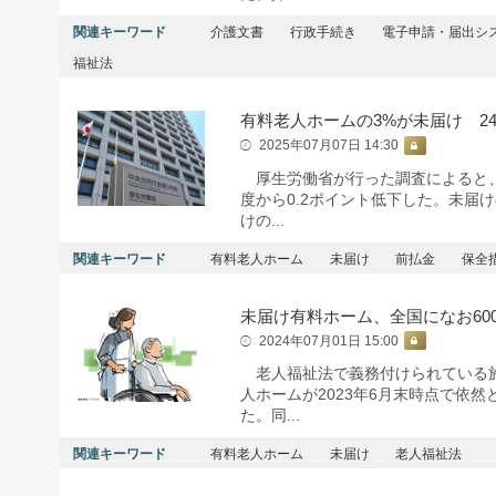
関連キーワード
介護文書
行政手続き
電子申請・届出シ
福祉法
有料老人ホームの3%が未届け 2
2025年07月07日 14:30
厚生労働省が行った調査によると、2
度から0.2ポイント低下した。未届
けの...
関連キーワード
有料老人ホーム
未届け
前払金
保全
未届け有料ホーム、全国になお60
2024年07月01日 15:00
老人福祉法で義務付けられている施
人ホームが2023年6月末時点で依
た。同...
関連キーワード
有料老人ホーム
未届け
老人福祉法