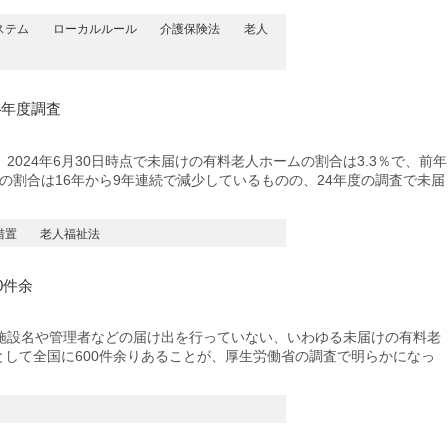
ステム
ローカルルール
介護保険法
老人
4年度調査
024年6月30日時点で未届けの有料老人ホームの割合は3.3％で、前年
けの割合は16年から9年連続で減少しているものの、24年度の調査で未届
措置
老人福祉法
0件余
設名や管理者などの届け出を行っていない、いわゆる未届けの有料老
然として全国に600件余りあることが、厚生労働省の調査で明らかになっ