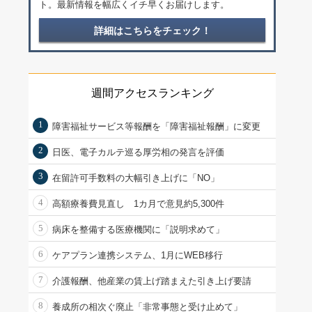
ト。最新情報を幅広くイチ早くお届けします。
詳細はこちらをチェック！
週間アクセスランキング
1
障害福祉サービス等報酬を「障害福祉報酬」に変更
2
日医、電子カルテ巡る厚労相の発言を評価
3
在留許可手数料の大幅引き上げに「NO」
4
高額療養費見直し 1カ月で意見約5,300件
5
病床を整備する医療機関に「説明求めて」
6
ケアプラン連携システム、1月にWEB移行
7
介護報酬、他産業の賃上げ踏まえた引き上げ要請
8
養成所の相次ぐ廃止「非常事態と受け止めて」