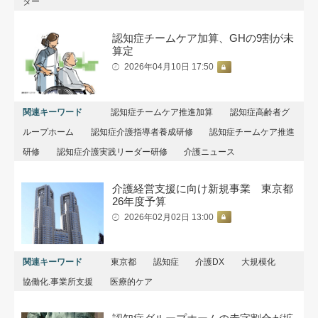
ター
認知症チームケア加算、GHの9割が未
算定
2026年04月10日 17:50
関連キーワード
認知症チームケア推進加算
認知症高齢者グ
ループホーム
認知症介護指導者養成研修
認知症チームケア推進
研修
認知症介護実践リーダー研修
介護ニュース
介護経営支援に向け新規事業 東京都
26年度予算
2026年02月02日 13:00
関連キーワード
東京都
認知症
介護DX
大規模化
協働化.事業所支援
医療的ケア