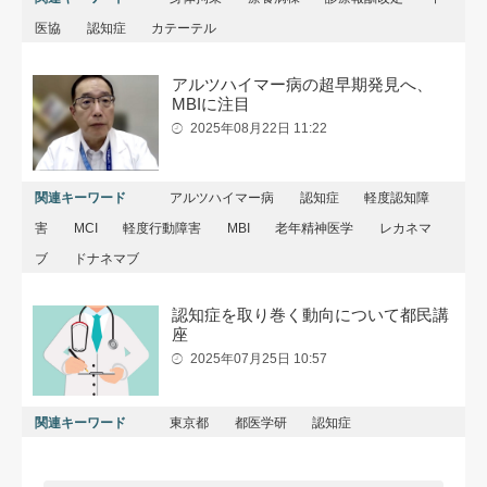
医協
認知症
カテーテル
アルツハイマー病の超早期発見へ、
MBIに注目
2025年08月22日 11:22
関連キーワード
アルツハイマー病
認知症
軽度認知障
害
MCI
軽度行動障害
MBI
老年精神医学
レカネマ
ブ
ドナネマブ
認知症を取り巻く動向について都民講
座
2025年07月25日 10:57
関連キーワード
東京都
都医学研
認知症