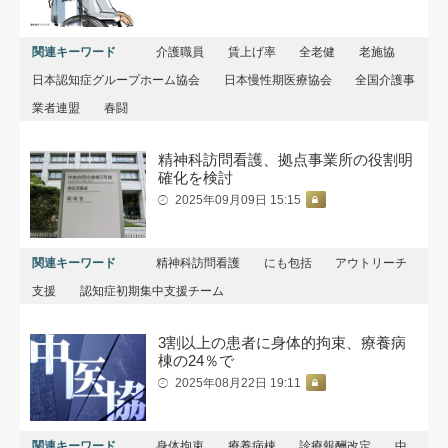
関連キーワード
介護職員
賃上げ率
全老健
老施協
日本認知症グループホーム協会
日本慢性期医療協会
全国介護事
業者連盟
春闘
精神科訪問看護、拠点事業所の役割明
確化を検討
2025年09月09日 15:15
関連キーワード
精神科訪問看護
にも包括
アウトリーチ
支援
認知症初期集中支援チーム
3割以上の患者に身体的拘束、療養病
棟の24％で
2025年08月22日 19:11
関連キーワード
身体拘束
療養病棟
診療報酬改定
中