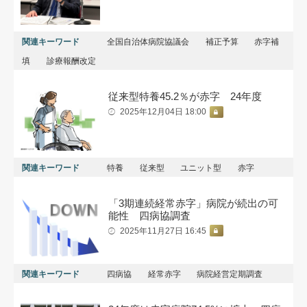
関連キーワード
全国自治体病院協議会
補正予算
赤字補
填
診療報酬改定
従来型特養45.2％が赤字 24年度
2025年12月04日 18:00
関連キーワード
特養
従来型
ユニット型
赤字
「3期連続経常赤字」病院が続出の可
能性 四病協調査
2025年11月27日 16:45
関連キーワード
四病協
経常赤字
病院経営定期調査