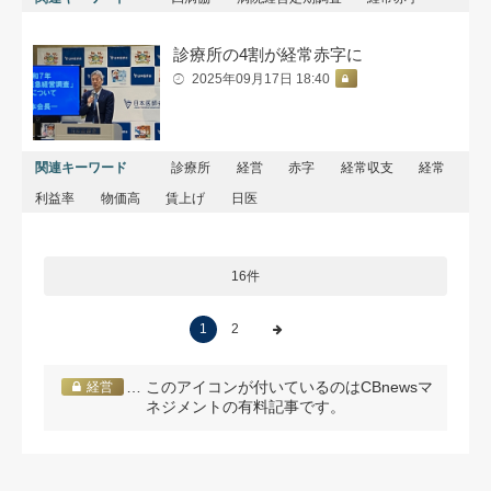
診療所の4割が経常赤字に
2025年09月17日 18:40
関連キーワード
診療所
経営
赤字
経常収支
経常
利益率
物価高
賃上げ
日医
16件
1
2
… このアイコンが付いているのはCBnewsマ
経営
ネジメントの有料記事です。