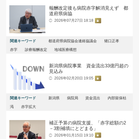
報酬改定後も病院赤字解消見えず 都
道府県病協
2026年07月27日 18:18
関連キーワード
都道府県病院協会連絡協議会
猪口正孝
赤字
診療報酬改定
地域医療構想
新潟県病院事業 資金流出33億円超の
見込み
2026年02月20日 19:05
関連キーワード
新潟県
病院局
資金流出
内部留保枯
渇
赤字拡大
補正予算の病院支援、「赤字総額の2
－3割補填にとどまる」
2026年01月15日 19:10