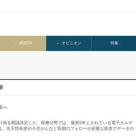
病院DX
オピニオン
特集
事
長へ
計画を閣議決定した。医療分野では、最長5年とされている電子カルテ
る。先天性疾患や小児がんなど長期のフォローが必要な疾患でデータの