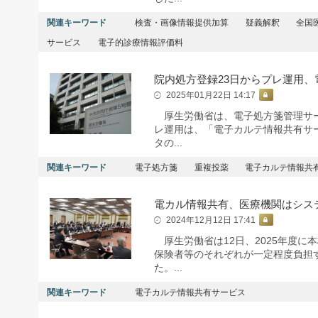
関連キーワード
検査・画像情報提供加算
疑義解釈
全国
サービス
電子的診療情報評価料
院内処方登録23日からプレ運用、
2025年01月22日 14:17
厚生労働省は、電子処方箋管理サー
レ運用は、「電子カルテ情報共有サ
タの...
関連キーワード
電子処方箋
重複投薬
電子カルテ情報共
電カル情報共有、医療機関はシス
2024年12月12日 17:41
厚生労働省は12日、2025年度に
保険者等のそれぞれが一定程度負担
た。...
関連キーワード
電子カルテ情報共有サービス