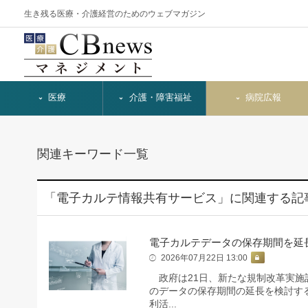
生き残る医療・介護経営のためのウェブマガジン
医療
介護・障害福祉
病院広報
関連キーワード一覧
「電子カルテ情報共有サービス」に関連する記
電子カルテデータの保存期間を延
2026年07月22日 13:00
政府は21日、新たな規制改革実施
のデータの保存期間の延長を検討す
利活...