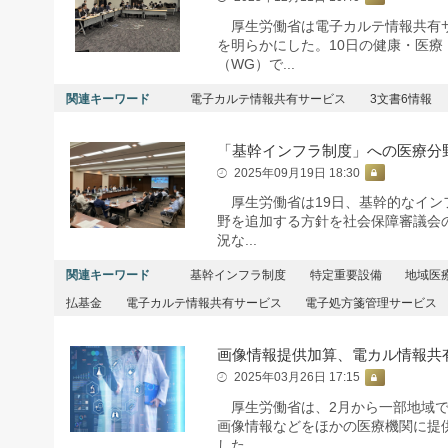
厚生労働省は電子カルテ情報共有サ
を明らかにした。10日の健康・医
（WG）で...
関連キーワード
電子カルテ情報共有サービス
3文書6情報
「基幹インフラ制度」への医療分
2025年09月19日 18:30
厚生労働省は19日、基幹的なイン
野を追加する方針を社会保障審議会
況な...
関連キーワード
基幹インフラ制度
特定重要設備
地域医
払基金
電子カルテ情報共有サービス
電子処方箋管理サービス
画像情報提供加算、電カル情報共
2025年03月26日 17:15
厚生労働省は、2月から一部地域で
画像情報などをほかの医療機関に提
した...