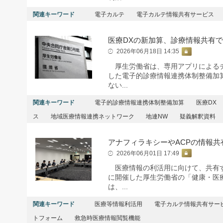
関連キーワード
電子カルテ
電子カルテ情報共有サービス
医療DXの新加算、診療情報共有
2026年06月18日 14:35
厚生労働省は、専用アプリによるチ
した電子的診療情報連携体制整備加
ない...
関連キーワード
電子的診療情報連携体制整備加算
医療DX
ス
地域医療情報連携ネットワーク
地連NW
疑義解釈資料
アナフィラキシーやACPの情報共
2026年06月01日 17:49
医療情報の利活用に向けて、共有す
に開催した厚生労働省の「健康・医
は、...
関連キーワード
医療等情報利活用
電子カルテ情報共有サー
トフォーム
救急時医療情報閲覧機能