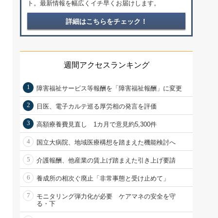
ト。最新情報を幅広くイチ早くお届けします。
詳細はこちらをチェック！
週間アクセスランキング
1
障害福祉サービス等報酬を「障害福祉報酬」に変更
2
日医、電子カルテ巡る厚労相の発言を評価
3
高額療養費見直し 1カ月で意見約5,300件
4
国立大病院、地域医療構想を踏まえた機能検討へ
5
介護報酬、他産業の賃上げ踏まえた引き上げ要請
6
養成所の相次ぐ廃止「非常事態と受け止めて」
7
モニタリング弾力化が必要 ケアマネの安全を守
る・下