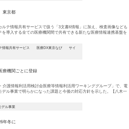
 東京都
ルテ情報共有サービスで扱う「3文書6情報」に加え、検査画像なども
テを導入する全ての医療機関間で共有できる新たな医療情報連携基盤を
テ情報共有サービス
医療DX東京なび
サイ
医療機関ごとに登録
・介護情報利活用検討会医療等情報利活用ワーキンググループ」で、電
モデル事業で明らかになった課題と今後の対応方針を示した。【八木一
モデル事業
6年冬に