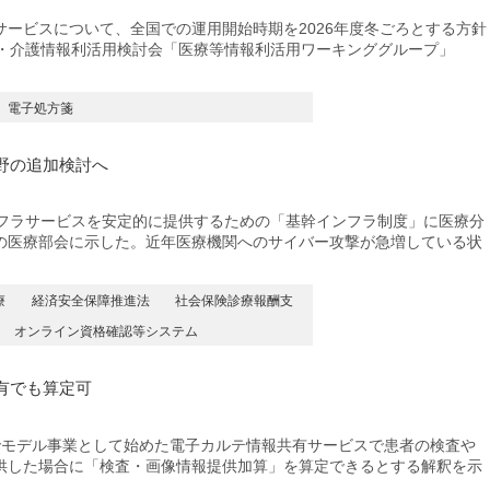
ービスについて、全国での運用開始時期を2026年度冬ごろとする方針
療・介護情報利活用検討会「医療等情報利活用ワーキンググループ」
電子処方箋
野の追加検討へ
フラサービスを安定的に提供するための「基幹インフラ制度」に医療分
の医療部会に示した。近年医療機関へのサイバー攻撃が急増している状
療
経済安全保障推進法
社会保険診療報酬支
オンライン資格確認等システム
有でも算定可
モデル事業として始めた電子カルテ情報共有サービスで患者の検査や
供した場合に「検査・画像情報提供加算」を算定できるとする解釈を示