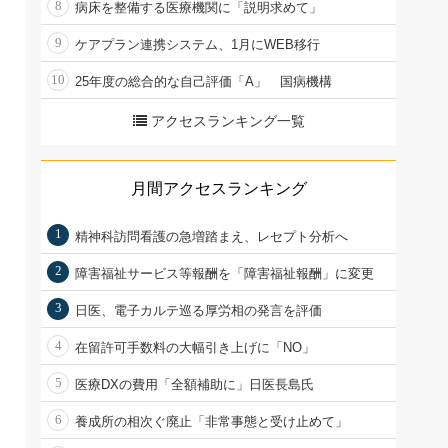
8
病床を整備する医療機関に「説明求めて」
9
ケアプラン連携システム、1月にWEB移行
10
25年度の総合的な自己評価「A」 国病機構
アクセスランキング一覧
月間アクセスランキング
1
精神科訪問看護の急増踏まえ、レセプト分析へ
2
障害福祉サービス等報酬を「障害福祉報酬」に変更
3
日医、電子カルテ巡る厚労相の発言を評価
4
在留許可手数料の大幅引き上げに「NO」
5
医療DXの費用「全額補助に」日医長島氏
6
養成所の相次ぐ廃止「非常事態と受け止めて」