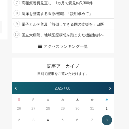
7
高額療養費見直し 1カ月で意見約5,300件
8
病床を整備する医療機関に「説明求めて」
9
電子カルテ普及「前倒しできる国の支援を」日医
10
国立大病院、地域医療構想を踏まえた機能検討へ
アクセスランキング一覧
記事アーカイブ
日別で記事をご覧いただけます。
‹
›
2026 / 08
日
月
火
水
木
金
土
26
27
28
29
30
31
1
2
3
4
5
6
7
8