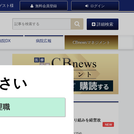
ゲスト様
無料会員登録
ログイン
詳細検索
病院DX
病院広報
CBnewsマネジメント
さい
理職
オピニオン・人気連載
身体的拘束最小化の取り組みを経営改
NEW
善に
データで読み解く病院経営(254)