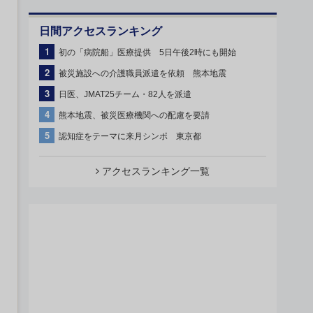
日間アクセスランキング
1
初の「病院船」医療提供 5日午後2時にも開始
2
被災施設への介護職員派遣を依頼 熊本地震
3
日医、JMAT25チーム・82人を派遣
4
熊本地震、被災医療機関への配慮を要請
5
認知症をテーマに来月シンポ 東京都
アクセスランキング一覧