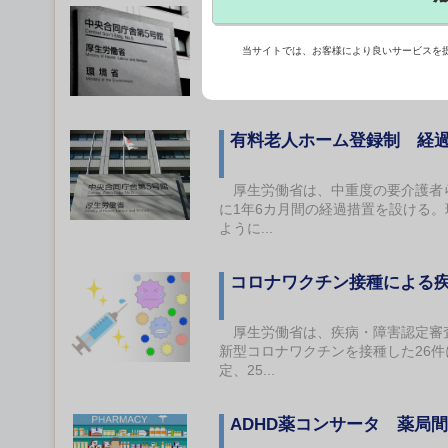
障害福祉の相談支援、協働
当サイトでは、お客様により良いサービスを
厚生労働省の「障害福祉サービス等
の高い相談支援体制を評価する「機
有料老人ホーム登録制 経過
厚生労働省は、中重度の要介護者ら
に1年6カ月間の経過措置を設ける
ように...
コロナワクチン接種による
厚生労働省は、疾病・障害認定審査会
新型コロナワクチンを接種した26
定、25...
ADHD薬コンサータ 薬局