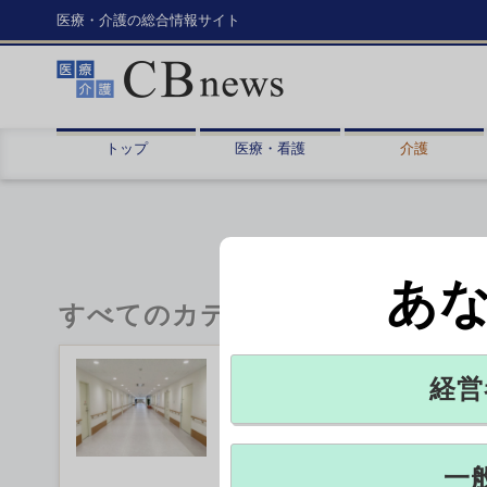
医療・介護の総合情報サイト
トップ
医療・看護
介護
あ
すべてのカテゴリ
看護・多職種協働加算、届け
経営
急性期病棟での多職種協働を評価す
を1日現在、全国の250超の病院が
一