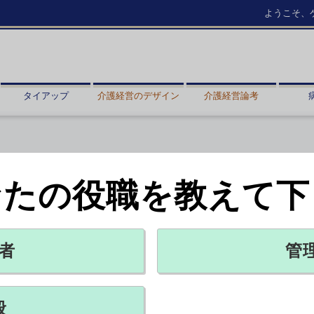
ようこそ、
タイアップ
介護経営のデザイン
介護経営論考
なたの役職を教えて下
出250病院超え
2026年07月17日 18:15
者
管
るため、6月の診療報酬改定で新設された「看護・多職種協働加算」
届け出ていることが分かった。【兼松昭夫】
般