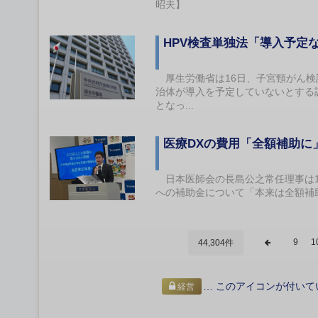
昭夫】
HPV検査単独法「導入予定な
厚生労働省は16日、子宮頸がん検診
治体が導入を予定していないとする
となっ...
医療DXの費用「全額補助に
日本医師会の長島公之常任理事は1
への補助金について「本来は全額補
9
1
44,304件
… このアイコンが付いて
経営