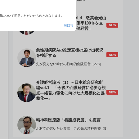
用について同意いただいたものとみなします。
介護経営のデザインVol.4－敬英会光山
誠理事長 「驚異の稼働率100％を支
NEW
無回答
える『顧客目線』の老健経営」
急性期病院Aの改定直後の届け出状況
NEW
を検証する
先が見えない時代の戦略的病院経営（273）
介護経営論考（1）－日本総合研究所
編vol.1 「今後の介護経営に必要な視
NEW
点―経営力強化に向けた大規模化と協
働化―」
精神科医療版「看護必要度」を提言
北村立の言いたい放談 この先の精神医療（5）