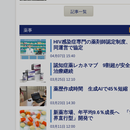
記事一覧
薬事
HIV感染症専門の薬剤師認定制度
同運営で協定
04月07日 15:40
認知症薬レカネマブ 9割超が安
治療継続
03月25日 12:10
薬歴作成時間 生成AIで45％短縮
03月23日 14:30
新薬市場、年平均9.6％成長へ 「
界直行型」開発で
03月11日 12:00