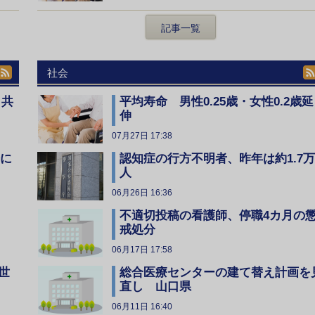
記事一覧
社会
、共
平均寿命 男性0.25歳・女性0.2歳延
伸
07月27日 17:38
全に
認知症の行方不明者、昨年は約1.7万
人
06月26日 16:36
不適切投稿の看護師、停職4カ月の
戒処分
06月17日 17:58
総合医療センターの建て替え計画を
世
直し 山口県
06月11日 16:40