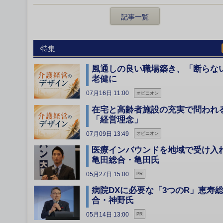
記事一覧
特集
風通しの良い職場築き、「断らな
老健に
07月16日 11:00
オピニオン
在宅と高齢者施設の充実で問われ
「経営理念」
07月09日 13:49
オピニオン
医療インバウンドを地域で受け
亀田総合・亀田氏
05月27日 15:00
PR
病院DXに必要な「3つのR」恵寿
合・神野氏
05月14日 13:00
PR