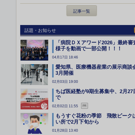
記事一覧
話題・お知らせ
「病院ＤＸアワード2026」最終審
様子を動画で一部公開！！！
04月17日 18:46
愛知県、医療機器産業の展示商談
3月開催
02月03日 19:00
ちば医経塾が9期生募集中、2月27
で
02月02日 11:55
PR
もうすぐ花粉の季節 飛散ピーク
い所で2月下旬から
01月28日 13:40