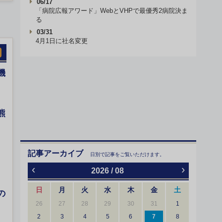
06/17
「病院広報アワード」WebとVHPで最優秀2病院決ま
る
03/31
4月1日に社名変更
機
熊
記事アーカイブ
日別で記事をご覧いただけます。
‹
›
2026 / 08
日
月
火
水
木
金
土
の
26
27
28
29
30
31
1
2
3
4
5
6
7
8