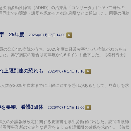
欠陥多動性障害（ADHD）の治療薬「コンサータ」について当分の
局同士での譲渡・譲受を認めると都道府県などに通知した。同薬の供給
赤字 25年度
2026年07月17日 14:00
の公立485病院のうち、2025年度に経常赤字だった病院が83％を占
した。赤字病院の割合は前年度から6ポイント低下した。【松村秀士】
入れ上限到達の恐れも
2026年07月17日 13:10
人数が2028年度末までに上限に達する恐れがあるとして、見直しを求
善を要望、看護3団体
2026年07月17日 12:00
7年度の介護報酬改定に関する要望書を厚生労働省に出した。訪問看護師
問看護事業所の安定的な運営を支える介護報酬の確保を求めた。【兼松