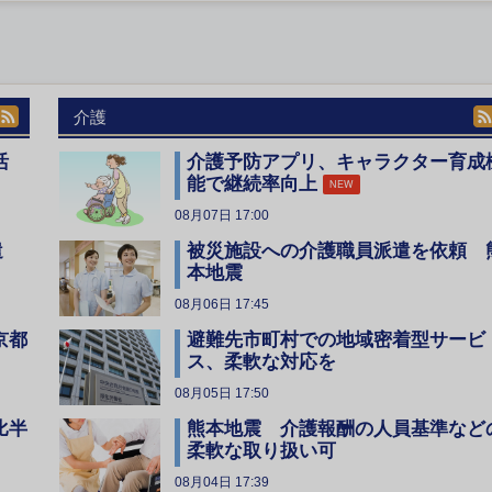
介護
活
介護予防アプリ、キャラクター育成
能で継続率向上
NEW
08月07日 17:00
遣
被災施設への介護職員派遣を依頼 
本地震
08月06日 17:45
京都
避難先市町村での地域密着型サービ
ス、柔軟な対応を
08月05日 17:50
比半
熊本地震 介護報酬の人員基準など
柔軟な取り扱い可
08月04日 17:39