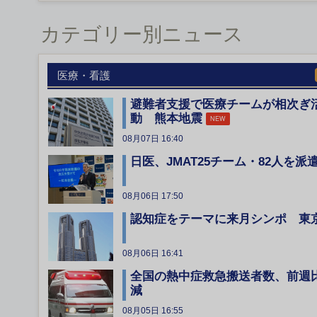
カテゴリー別ニュース
医療・看護
避難者支援で医療チームが相次ぎ
動 熊本地震
NEW
08月07日 16:40
日医、JMAT25チーム・82人を派
08月06日 17:50
認知症をテーマに来月シンポ 東
08月06日 16:41
全国の熱中症救急搬送者数、前週
減
08月05日 16:55