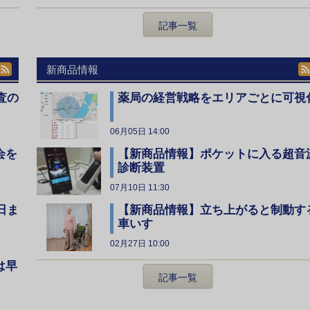
記事一覧
新商品情報
査の
薬局の経営戦略をエリアごとに可視
06月05日 14:00
会を
【新商品情報】ポケットに入る超音
診断装置
07月10日 11:30
日ま
【新商品情報】立ち上がると制動す
車いす
02月27日 10:00
は早
記事一覧