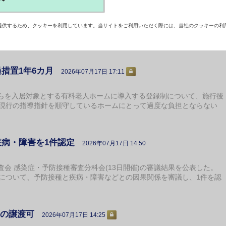
体制評価する加算創設を
2026年07月17日 18:12
提供するため、クッキーを利用しています。当サイトをご利用いただく際には、当社のクッキーの利
報酬改定検証チーム」が17日あり、日本相談支援専門員協会が、質
能強化型」の充実を求めた。【渕本稔】
措置1年6カ月
2026年07月17日 17:11
を入居対象とする有料老人ホームに導入する登録制について、施行後
。現行の指導指針を順守しているホームにとって過度な負担とならない
疾病・障害を1件認定
2026年07月17日 14:50
 感染症・予防接種審査分科会(13日開催)の審議結果を公表した。
件について、予防接種と疾病・障害などとの因果関係を審議し、1件を認
間の譲渡可
2026年07月17日 14:25