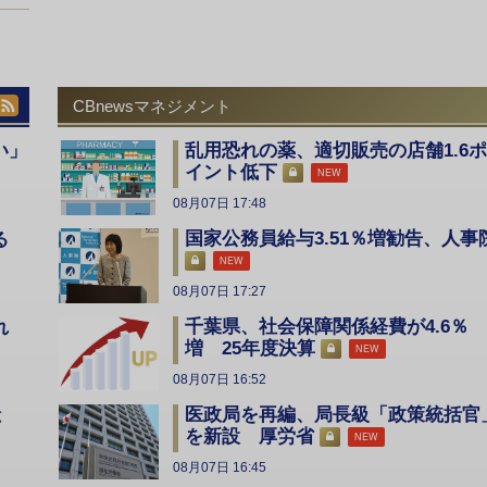
CBnewsマネジメント
い」
乱用恐れの薬、適切販売の店舗1.6ポ
イント低下
NEW
08月07日 17:48
国家公務員給与3.51％増勧告、人事
る
NEW
08月07日 17:27
千葉県、社会保障関係経費が4.6％
入れ
増 25年度決算
NEW
08月07日 16:52
医政局を再編、局長級「政策統括官
総
を新設 厚労省
NEW
08月07日 16:45