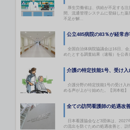
厚生労働省は、供給が不足する注意
間、流通管理システムに登録した薬
不足が解...
公立485病院の83％が経常
全国自治体病院協議会は16日、会員
めたとする調査結果（速報）を公表
介護の特定技能1号、受け
介護分野の特定技能1号の受け入れ
める声が上がり始めた。【渕本稔】
全ての訪問看護師の処遇改
日本看護協会など3団体は、202
の流出を防ぐための処遇改善と、訪