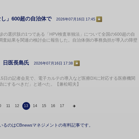
し」600超の自治体で
2026年07月16日 17:45
の選択肢の1つである「HPV検査単独法」について全国の600超の自
調査結果を関連の検討会に報告した。自治体側の事務負担が導入の障壁
」日医長島氏
2026年07月16日 17:38
5日の記者会見で、電子カルテの導入など医療DXに対応する医療機関
助にするべきだ」と述べた。【兼松昭夫】
0
11
12
13
14
15
16
17
いるのはCBnewsマネジメントの有料記事です。