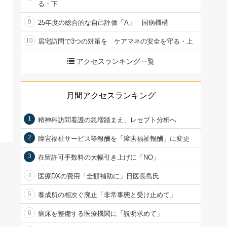
る・下
9
25年度の総合的な自己評価「A」 国病機構
10
居宅訪問で3つの対策を ケアマネの安全を守る・上
アクセスランキング一覧
月間アクセスランキング
1
精神科訪問看護の急増踏まえ、レセプト分析へ
2
障害福祉サービス等報酬を「障害福祉報酬」に変更
3
在留許可手数料の大幅引き上げに「NO」
4
医療DXの費用「全額補助に」日医長島氏
5
養成所の相次ぐ廃止「非常事態と受け止めて」
6
病床を整備する医療機関に「説明求めて」