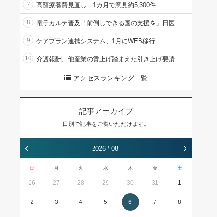
7
高額療養費見直し 1カ月で意見約5,300件
8
電子カルテ普及「前倒しできる国の支援を」日医
9
ケアプラン連携システム、1月にWEB移行
10
介護報酬、他産業の賃上げ踏まえた引き上げ要請
アクセスランキング一覧
記事アーカイブ
日別で記事をご覧いただけます。
‹
›
2026 / 08
日
月
火
水
木
金
土
26
27
28
29
30
31
1
2
3
4
5
6
7
8