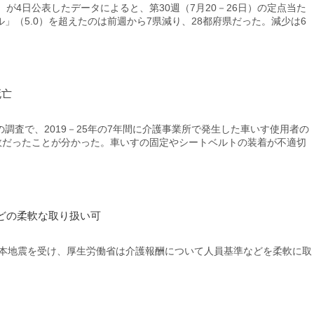
が4日公表したデータによると、第30週（7月20－26日）の定点当た
」（5.0）を超えたのは前週から7県減り、28都府県だった。減少は6
死亡
査で、2019－25年の7年間に介護事業所で発生した車いす使用者の
事故だったことが分かった。車いすの固定やシートベルトの装着が不適切
どの柔軟な取り扱い可
熊本地震を受け、厚生労働省は介護報酬について人員基準などを柔軟に取
。