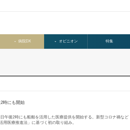
病院DX
オピニオン
特集
2時にも開始
日午後2時にも船舶を活用した医療提供を開始する。新型コロナ禍など
舶活用医療推進法」に基づく初の取り組み。