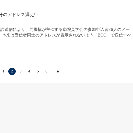
分のアドレス漏えい
誤送信により、同機構が主催する病院見学会の参加申込者26人のメー
。本来は受信者同士のアドレスが表示されないよう「BCC」で送信すべ
1
2
3
4
5
6