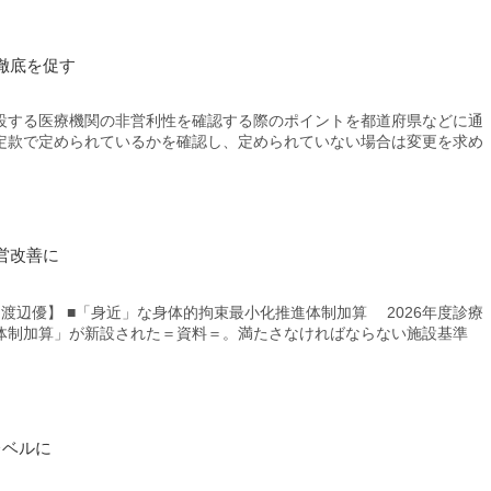
徹底を促す
する医療機関の非営利性を確認する際のポイントを都道府県などに通
定款で定められているかを確認し、定められていない場合は変更を求め
営改善に
 渡辺優】 ■「身近」な身体的拘束最小化推進体制加算 2026年度診療
体制加算」が新設された＝資料＝。満たさなければならない施設基準
レベルに