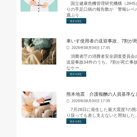
国立健康危機管理研究機構（JIHS）
りの手足口病の報告数が「警報レベル
週ぶり...
続きを読む
車いす使用者の送迎事故、7割が
2026年08月04日 17:45
消費者庁の消費者安全調査委員会の調
送迎事故34件のうち、7割が死亡
なケー...
続きを読む
熊本地震 介護報酬の人員基準な
2026年08月04日 17:39
7月28日に発生した最大震度7の
り扱っても差し支えないと周知した
続きを読む