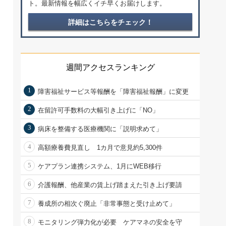
ト。最新情報を幅広くイチ早くお届けします。
詳細はこちらをチェック！
週間アクセスランキング
1
障害福祉サービス等報酬を「障害福祉報酬」に変更
2
在留許可手数料の大幅引き上げに「NO」
3
病床を整備する医療機関に「説明求めて」
4
高額療養費見直し 1カ月で意見約5,300件
5
ケアプラン連携システム、1月にWEB移行
6
介護報酬、他産業の賃上げ踏まえた引き上げ要請
7
養成所の相次ぐ廃止「非常事態と受け止めて」
8
モニタリング弾力化が必要 ケアマネの安全を守