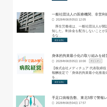
一般社団法人の医療機関、非営利
2026年08月05日 12:05
厚生労働省は、一般社団法人が開設
知した。剰余金を配当しないことが
るな...
続きを読む
身体的拘束最小化の取り組みを経
2026年08月05日 10:00
オピニオン
【株式会社メディチュア 代表取締役
報酬改定で「身体的拘束最小化推進
を...
続きを読む
手足口病報告数、東北5県で警報
2026年08月04日 17:57