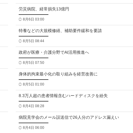
労災病院、経常損失13億円
8月6日 03:00
特養などの大規模修繕、補助要件緩和を要請
8月5日 08:44
政府が医療・介護分野でAI活用推進へ
8月5日 07:50
身体的拘束最小化の取り組みを経営改善に
8月5日 01:00
8.3万人超の患者情報含むハードディスクを紛失
8月4日 08:28
病院見学会のメール誤送信で26人分のアドレス漏えい
8月4日 06:00