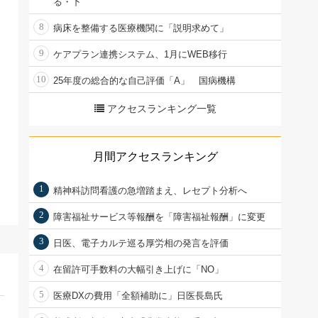
る・下
8
病床を整備する医療機関に「説明求めて」
9
ケアプラン連携システム、1月にWEB移行
10
25年度の総合的な自己評価「A」 国病機構
アクセスランキング一覧
月間アクセスランキング
1
精神科訪問看護の急増踏まえ、レセプト分析へ
2
障害福祉サービス等報酬を「障害福祉報酬」に変更
3
日医、電子カルテ巡る厚労相の発言を評価
4
在留許可手数料の大幅引き上げに「NO」
5
医療DXの費用「全額補助に」日医長島氏