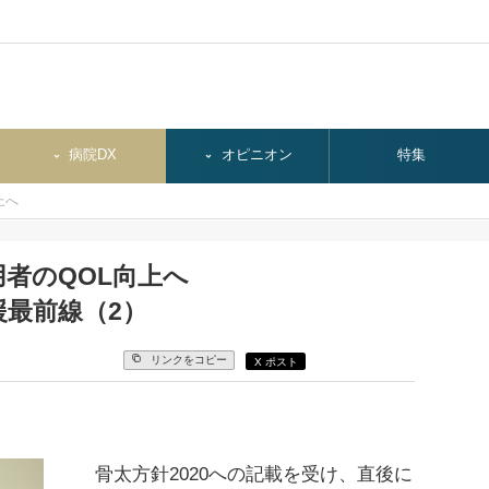
病院DX
オピニオン
特集
上へ
者のQOL向上へ
援最前線（2）
リンクをコピー
X ポスト
骨太方針2020への記載を受け、直後に