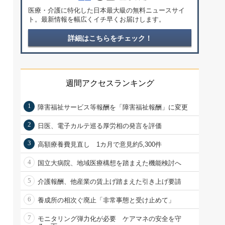
医療・介護に特化した日本最大級の無料ニュースサイ
ト。最新情報を幅広くイチ早くお届けします。
詳細はこちらをチェック！
週間アクセスランキング
1
障害福祉サービス等報酬を「障害福祉報酬」に変更
2
日医、電子カルテ巡る厚労相の発言を評価
3
高額療養費見直し 1カ月で意見約5,300件
4
国立大病院、地域医療構想を踏まえた機能検討へ
5
介護報酬、他産業の賃上げ踏まえた引き上げ要請
6
養成所の相次ぐ廃止「非常事態と受け止めて」
7
モニタリング弾力化が必要 ケアマネの安全を守