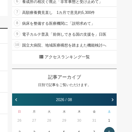
6
養成所の相次ぐ廃止「非常事態と受け止めて」
7
高額療養費見直し 1カ月で意見約5,300件
8
病床を整備する医療機関に「説明求めて」
9
電子カルテ普及「前倒しできる国の支援を」日医
10
国立大病院、地域医療構想を踏まえた機能検討へ
アクセスランキング一覧
記事アーカイブ
日別で記事をご覧いただけます。
‹
›
2026 / 08
日
月
火
水
木
金
土
26
27
28
29
30
31
1