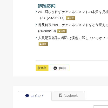
【関連記事】
AIに踊らされずケアマネジメントの本質を見極
（3）(2020/8/17)
経営
普及前夜のAI、ケアマネジメントをどう変える
(2020/8/10)
経営
人員配置基準の緩和は実態に即しているか？ - 快筆
経営
保存
印刷用
facebook
コメント