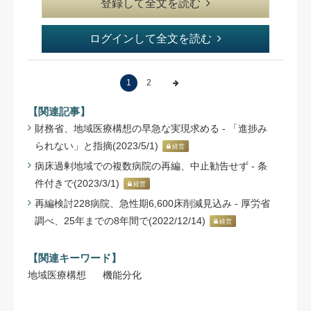
登録して全文を読む
ログインして全文を読む
1
2
【関連記事】
財務省、地域医療構想の早急な実現求める - 「進捗み
られない」と指摘(2023/5/1)
経営
病床過剰地域での複数病院の再編、中止勧告せず - 条
件付きで(2023/3/1)
経営
再編検討228病院、急性期6,600床削減見込み - 厚労省
調べ、25年までの8年間で(2022/12/14)
経営
【関連キーワード】
地域医療構想
機能分化