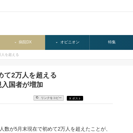
病院DX
オピニオン
特集
万人を超える
めて2万人を超える
規入国者が増加
リンクをコピー
X ポスト
人数が5月末現在で初めて2万人を超えたことが、