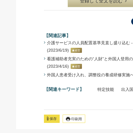
登録して全文を読む
【関連記事】
介護サービスの人員配置基準見直し盛り込む -
(2023/6/19)
経営
看護補助者充実のための“人財”と外国人登用の
(2023/4/16)
経営
外国人患者受け入れ、調整役の養成研修実施へ - 2
【関連キーワード】
特定技能
出入
保存
印刷用