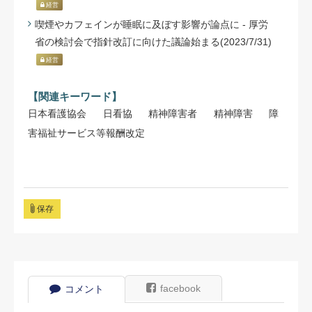
経営
喫煙やカフェインが睡眠に及ぼす影響が論点に - 厚労
省の検討会で指針改訂に向けた議論始まる(2023/7/31)
経営
【関連キーワード】
日本看護協会
日看協
精神障害者
精神障害
障
害福祉サービス等報酬改定
保存
facebook
コメント