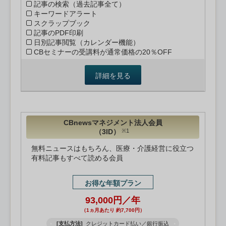
記事の検索（過去記事全て）
キーワードアラート
スクラップブック
記事のPDF印刷
日別記事閲覧（カレンダー機能）
CBセミナーの受講料が通常価格の20％OFF
詳細を見る
CBnewsマネジメント法人会員
（3ID）
※1
無料ニュースはもちろん、医療・介護経営に役立つ
有料記事もすべて読める会員
お得な年額プラン
93,000円／年
（1ヵ月あたり 約7,700円）
[支払方法]
クレジットカード払い／銀行振込