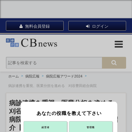
無料会員登録
ログイン
ホーム
病院広報
病院広報アワード2024
病診連携を重視、医業分担を進める 刈谷豊田総合病院
病診連携を重視、医業分担を進める
刈谷豊田総合病院
あなたの役職を教えて下さい
病院広報アワード2024 エントリー紹
介【広報誌部門】
経営者
管理職