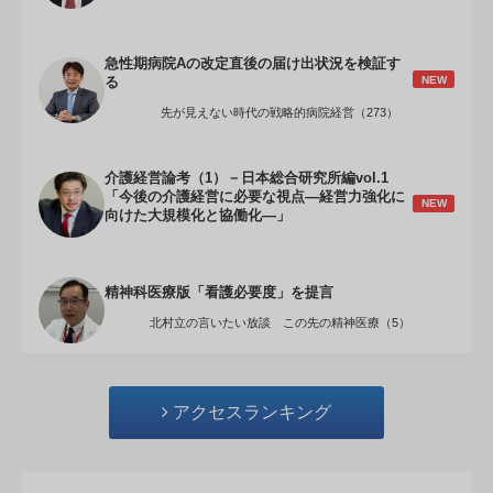
急性期病院Aの改定直後の届け出状況を検証す
NEW
る
先が見えない時代の戦略的病院経営（273）
介護経営論考（1）－日本総合研究所編vol.1
「今後の介護経営に必要な視点―経営力強化に
NEW
向けた大規模化と協働化―」
精神科医療版「看護必要度」を提言
北村立の言いたい放談 この先の精神医療（5）
アクセスランキング