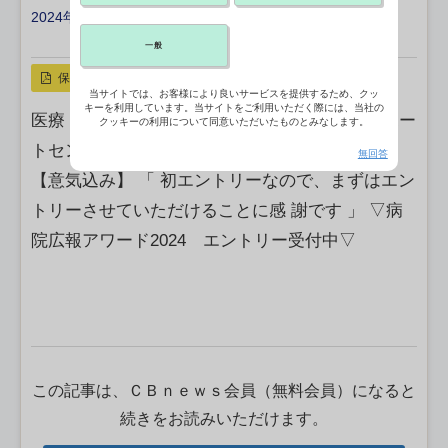
2024年05月02日 05:21
X ポスト
リンクをコピー
一般
保存
当サイトでは、お客様により良いサービスを提供するため、クッ
キーを利用しています。当サイトをご利用いただく際には、当社の
医療 法人 豊田 会 刈谷 豊田 総合 病院 患者サポー
クッキーの利用について同意いただいたものとみなします。
トセンター地域連携室 副室長 平松 敬明 様
無回答
【意気込み】 「 初エントリーなので、まずはエン
トリーさせていただけることに感 謝です 」 ▽病
院広報アワード2024 エントリー受付中▽
この記事は、ＣＢｎｅｗｓ会員（無料会員）になると
続きをお読みいただけます。