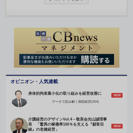
オピニオン・人気連載
身体的拘束最小化の取り組みを経営改善に
NEW
データで読み解く病院経営(254)
介護経営のデザインVol.4－敬英会光山誠理事
長 「驚異の稼働率100％を支える『顧客目
NEW
線』の老健経営」