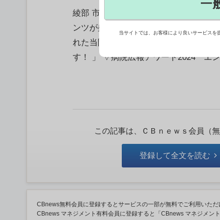
一
綾部 市立 病院 事務部 経営企画課 
ンツが盛り込まれ、使いやすさを意識
当サイトでは、お客様により良いサービスを
れた当院のWEBサイトは他の病 院に
す！ 」 ▽病院広報アワード2024 エ
この記事は、ＣＢｎｅｗｓ会員（無
登録して全文を読む
CBnews無料会員に登録するとサービスの一部が無料でご利用いただ
CBnews マネジメント有料会員に登録すると「CBnews マネジメ