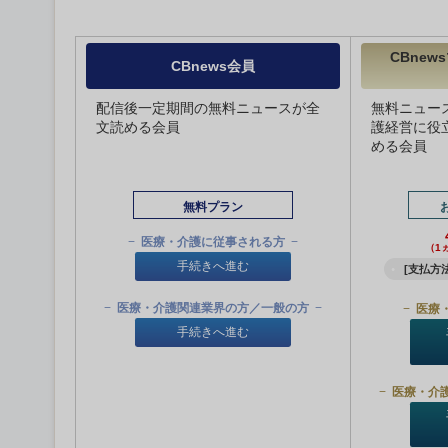
CBne
CBnews会員
配信後一定期間の無料ニュースが全
無料ニュー
文読める会員
護経営に役
める会員
無料プラン
医療・介護に従事される方
（1
手続きへ進む
[支払方法
医療・介護関連業界の方／一般の方
医療
手続きへ進む
医療・介