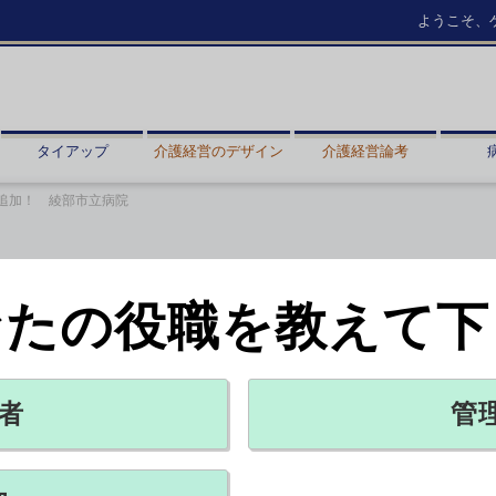
ようこそ、
タイアップ
介護経営のデザイン
介護経営論考
追加！ 綾部市立病院
なたの役職を教えて下
綾部市立病院
トリー紹介【Webサイト部門】
者
管
X ポスト
リンクをコピー