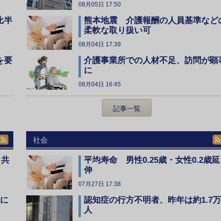
08月05日 17:50
比半
熊本地震 介護報酬の人員基準など
柔軟な取り扱い可
08月04日 17:39
を要
介護事業所での人材不足、訪問が顕
に
08月04日 16:45
記事一覧
社会
、共
平均寿命 男性0.25歳・女性0.2歳延
伸
07月27日 17:38
全に
認知症の行方不明者、昨年は約1.7万
人