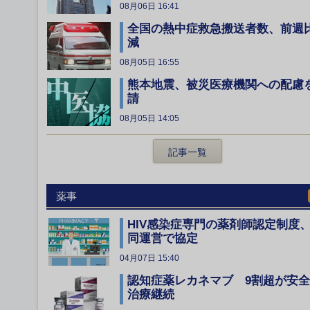
08月06日 16:41
全国の熱中症救急搬送者数、前週
減
08月05日 16:55
熊本地震、被災医療機関への配慮
請
08月05日 14:05
記事一覧
薬事
HIV感染症専門の薬剤師認定制度
同運営で協定
04月07日 15:40
認知症薬レカネマブ 9割超が安
治療継続