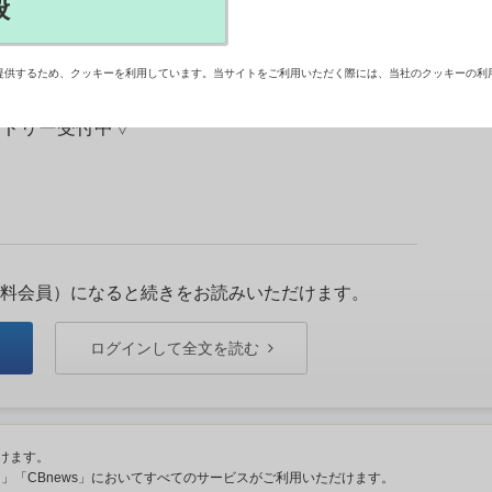
般
課長 野崎 祐 様 【意気込み】 「 様々なコンテ
した導線と親し みやすさを基調にデザインが行わ
提供するため、クッキーを利用しています。当サイトをご利用いただく際には、当社のクッキーの利
も負けていないWEBサイトになっていると思いま
ントリー受付中▽
料会員）になると続きをお読みいただけます。
ログインして全文を読む
けます。
ント」「CBnews」においてすべてのサービスがご利用いただけます。