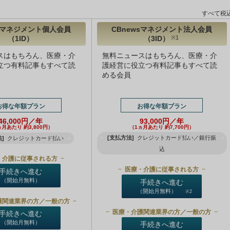
すべて税
wsマネジメント個人会員
CBnewsマネジメント法人会員
（1ID）
（3ID）
※1
スはもちろん、医療・介
無料ニュースはもちろん、医療・介
立つ有料記事もすべて読
護経営に役立つ有料記事もすべて読
める会員
お得な年額プラン
お得な年額プラン
46,000円／年
93,000円／年
ヵ月あたり 約3,800円）
（1ヵ月あたり 約7,700円）
[支払方法]
クレジットカード払い／銀行振
]
クレジットカード払い
込
・介護に従事される方
医療・介護に従事される方
手続きへ進む
（開始月無料）
手続きへ進む
（開始月無料）
※2
護関連業界の方／一般の方
医療・介護関連業界の方／一般の方
手続きへ進む
（開始月無料）
手続きへ進む