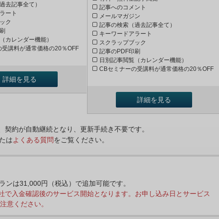
過去記事全て）
記事へのコメント
ラート
メールマガジン
ック
記事の検索（過去記事全て）
印刷
キーワードアラート
（カレンダー機能）
スクラップブック
の受講料が通常価格の20％OFF
記事のPDF印刷
日別記事閲覧（カレンダー機能）
CBセミナーの受講料が通常価格の20％OFF
詳細を見る
詳細を見る
ンは、契約が自動継続となり、更新手続き不要です。
たは
よくある質問
をご覧ください。
プランは31,000円（税込）で追加可能です。
社で入金確認後のサービス開始となります。お申し込み日とサービス
注意ください。