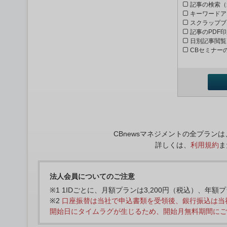
記事の検索（
キーワードア
スクラップブ
記事のPDF
日別記事閲覧
CBセミナー
CBnewsマネジメントの全プラ
詳しくは、
利用規約
ま
法人会員についてのご注意
※1 1IDごとに、月額プランは3,200円（税込）、年額
※2
口座振替は当社で申込書類を受領後、銀行振込は当
開始日にタイムラグが生じるため、開始月無料期間にご