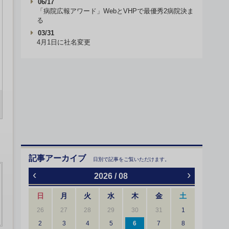
06/17
「病院広報アワード」WebとVHPで最優秀2病院決ま
る
03/31
4月1日に社名変更
記事アーカイブ
日別で記事をご覧いただけます。
‹
›
2026 / 08
日
月
火
水
木
金
土
26
27
28
29
30
31
1
2
3
4
5
6
7
8