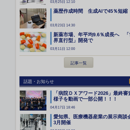
03月25日 12:10
薬歴作成時間 生成AIで45％短縮
03月23日 14:30
新薬市場、年平均9.6％成長へ 「
界直行型」開発で
03月11日 12:00
記事一覧
話題・お知らせ
「病院ＤＸアワード2026」最終審
様子を動画で一部公開！！！
04月17日 18:46
愛知県、医療機器産業の展示商談
3月開催