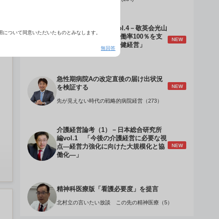
介護経営のデザインVol.4－敬英会光山
用について同意いただいたものとみなします。
誠理事長 「驚異の稼働率100％を支
NEW
える『顧客目線』の老健経営」
無回答
急性期病院Aの改定直後の届け出状況
NEW
を検証する
先が見えない時代の戦略的病院経営（273）
介護経営論考（1）－日本総合研究所
編vol.1 「今後の介護経営に必要な視
NEW
点―経営力強化に向けた大規模化と協
働化―」
精神科医療版「看護必要度」を提言
北村立の言いたい放談 この先の精神医療（5）