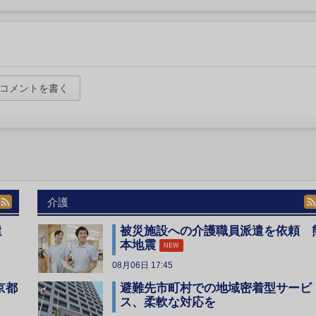
コメントを書く
介護
遣
被災施設への介護職員派遣を依頼 
本地震
NEW
08月06日 17:45
京都
避難先市町村での地域密着型サービ
ス、柔軟な対応を