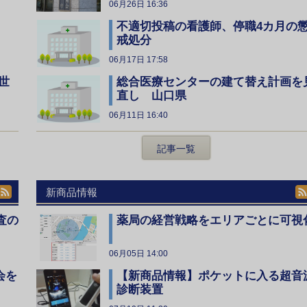
06月26日 16:36
不適切投稿の看護師、停職4カ月の
戒処分
06月17日 17:58
総合医療センターの建て替え計画を
世
直し 山口県
06月11日 16:40
記事一覧
新商品情報
査の
薬局の経営戦略をエリアごとに可視
06月05日 14:00
会を
【新商品情報】ポケットに入る超音
診断装置