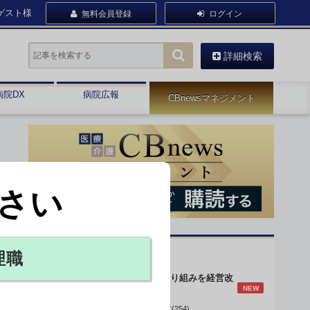
ゲスト様
無料会員登録
ログイン
詳細検索
病院DX
病院広報
CBnewsマネジメント
さい
オピニオン・人気連載
理職
身体的拘束最小化の取り組みを経営改
NEW
善に
データで読み解く病院経営(254)