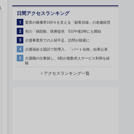
込
日間アクセスランキング
1
驚異の稼働率100％を支える「顧客目線」の老健経営
2
初の「病院船」医療提供 5日午後2時にも開始
3
介護事業所での人材不足、訪問が顕著に
4
介護福祉士国試で初導入、「パート合格」結果公表
5
介護職の仕事探し、6割が複数求人サービス利用を経
験
アクセスランキング一覧