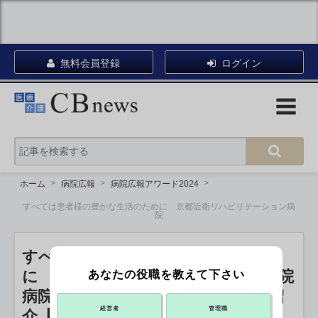
無料会員登録
ログイン
ホーム
病院広報
病院広報アワード2024
すべては患者様の豊かな生活のために 京都近衛リハビリテーション病
院
すべては患者様の豊かな生活のため
に 京都近衛リハビリテーション病院
あなたの役職を教えて下さい
病院広報アワード2024 エントリー紹
経営者
管理職
介【Webサイト部門】