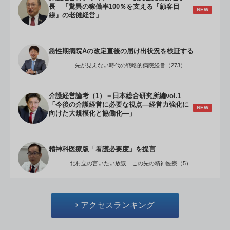
長 「驚異の稼働率100％を支える『顧客目
NEW
線』の老健経営」
急性期病院Aの改定直後の届け出状況を検証する
先が見えない時代の戦略的病院経営（273）
介護経営論考（1）－日本総合研究所編vol.1
「今後の介護経営に必要な視点―経営力強化に
NEW
向けた大規模化と協働化―」
精神科医療版「看護必要度」を提言
北村立の言いたい放談 この先の精神医療（5）
アクセスランキング