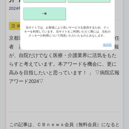
2024年05月26日 04:48
一般
X ポスト
リンクをコピー
保存
当サイトでは、お客様により良いサービスを提供するため、クッ
キーを利用しています。当サイトをご利用いただく際には、当社の
クッキーの利用について同意いただいたものとみなします。
京都近衛リハビリテーション病院 広報 担当責任
無回答
者 高 祖 悠 様 【意気込み】 「 活発な病院広報
が、自院だけでなく医療・介護業界に活気をもた
らすと考えています。本アワードを機会に、更に
高みを目指したいと思っています！ 」 ▽病院広報
アワード2024▽
この記事は、ＣＢｎｅｗｓ会員（無料会員）になると