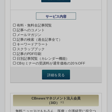
サービス内容
有料・無料全記事閲覧
記事へのコメント
メールマガジン
記事の検索（過去記事全て）
キーワードアラート
スクラップブック
記事のPDF印刷
日別記事閲覧（カレンダー機能）
CBセミナーの受講料が通常価格の20％OFF
詳細を見る
CBnewsマネジメント法人会員
（3ID）
※1
無料ニュースはもちろん、医療・介護経営に役立つ