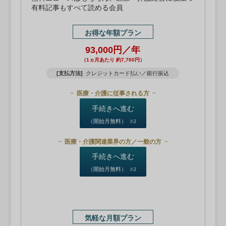
有料記事もすべて読める会員
お得な年額プラン
93,000円／年
（1ヵ月あたり 約7,700円）
[支払方法]
クレジットカード払い／銀行振込
医療・介護に従事される方
手続きへ進む
（開始月無料）
※2
医療・介護関連業界の方／一般の方
手続きへ進む
（開始月無料）
※2
気軽な月額プラン