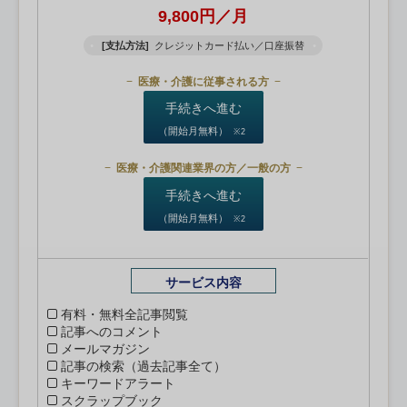
9,800円／月
[支払方法]
クレジットカード払い／口座振替
医療・介護に従事される方
手続きへ進む
（開始月無料）
※2
医療・介護関連業界の方／一般の方
手続きへ進む
（開始月無料）
※2
サービス内容
有料・無料全記事閲覧
記事へのコメント
メールマガジン
記事の検索（過去記事全て）
キーワードアラート
スクラップブック