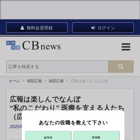
無料会員登録
ログイン
ホーム
病院広報
病院広報
広報は楽しんでなんぼ
広報は楽しんでなんぼ
“私のこだわり” 医療を支える人たち
（広報編/第5回）
あなたの役職を教えて下さい
2025年02月04日 17:00
X ポスト
リンクをコピー
経営者
管理職