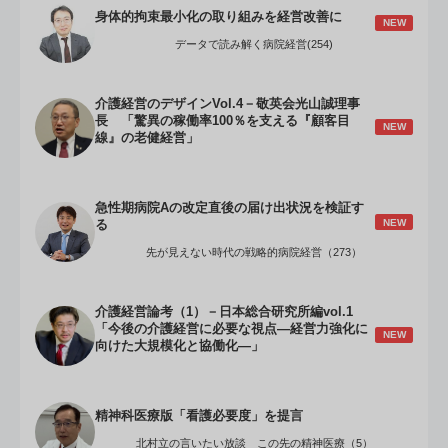
身体的拘束最小化の取り組みを経営改善に
NEW
データで読み解く病院経営(254)
介護経営のデザインVol.4－敬英会光山誠理事
長 「驚異の稼働率100％を支える『顧客目
NEW
線』の老健経営」
急性期病院Aの改定直後の届け出状況を検証す
NEW
る
先が見えない時代の戦略的病院経営（273）
介護経営論考（1）－日本総合研究所編vol.1
「今後の介護経営に必要な視点―経営力強化に
NEW
向けた大規模化と協働化―」
精神科医療版「看護必要度」を提言
北村立の言いたい放談 この先の精神医療（5）