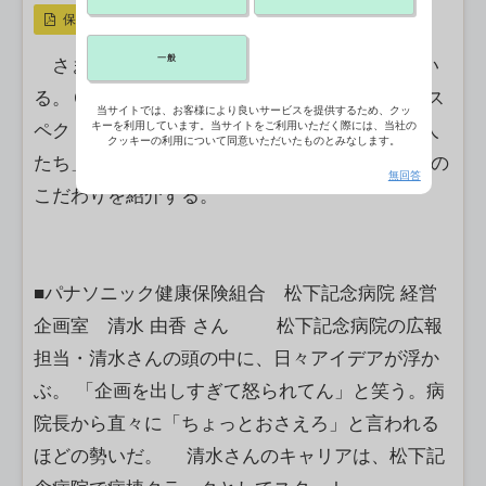
保存
一般
さまざまな職種の人たちが医療現場を支えてい
る。ＣＢnewsは、医療現場で働く全ての人をリス
当サイトでは、お客様により良いサービスを提供するため、クッ
キーを利用しています。当サイトをご利用いただく際には、当社の
ペクトした連載「“私のこだわり” 医療を支える人
クッキーの利用について同意いただいたものとみなします。
たち」で、第1編は、病院の広報業務に関わる方の
無回答
こだわりを紹介する。
■パナソニック健康保険組合 松下記念病院 経営
企画室 清水 由香 さん 松下記念病院の広報
担当・清水さんの頭の中に、日々アイデアが浮か
ぶ。 「企画を出しすぎて怒られてん」と笑う。病
院長から直々に「ちょっとおさえろ」と言われる
ほどの勢いだ。 清水さんのキャリアは、松下記