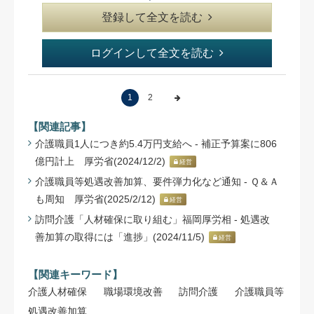
登録して全文を読む
ログインして全文を読む
1
2
【関連記事】
介護職員1人につき約5.4万円支給へ - 補正予算案に806
億円計上 厚労省(2024/12/2)
経営
介護職員等処遇改善加算、要件弾力化など通知 - Ｑ＆Ａ
も周知 厚労省(2025/2/12)
経営
訪問介護「人材確保に取り組む」福岡厚労相 - 処遇改
善加算の取得には「進捗」(2024/11/5)
経営
【関連キーワード】
介護人材確保
職場環境改善
訪問介護
介護職員等
処遇改善加算