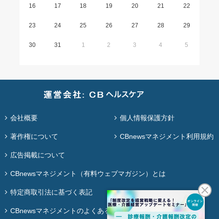
16
17
18
19
20
21
22
23
24
25
26
27
28
29
30
31
1
2
3
4
5
会社概要
個人情報保護方針
著作権について
CBnewsマネジメント利用規約
広告掲載について
CBnewsマネジメント（有料ウェブマガジン）とは
特定商取引法に基づく表記
CBnewsマネジメントのよくある質問