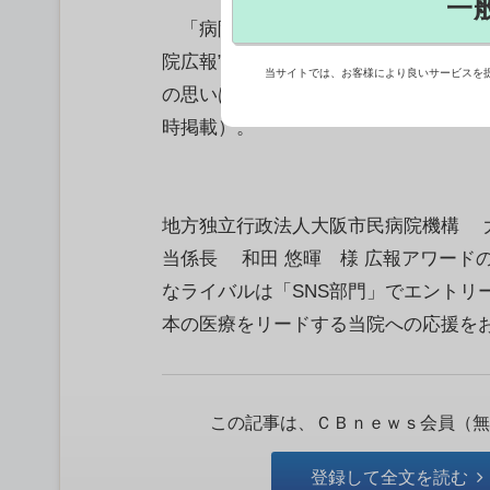
一
「病院広報アワード2025」大賞を目
院広報”の頂点を決める7月16日のフ
当サイトでは、お客様により良いサービスを
の思いは熱い。今年で3回目を迎える
時掲載）。
地方独立行政法人大阪市民病院機構 
当係長 和田 悠暉 様 広報アワード
なライバルは「SNS部門」でエントリーさ
本の医療をリードする当院への応援をお.
この記事は、ＣＢｎｅｗｓ会員（無
登録して全文を読む