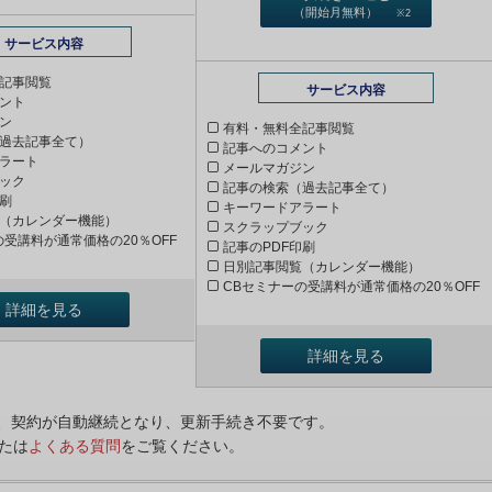
（開始月無料）
※2
サービス内容
記事閲覧
サービス内容
ント
ン
有料・無料全記事閲覧
過去記事全て）
記事へのコメント
ラート
メールマガジン
ック
記事の検索（過去記事全て）
印刷
キーワードアラート
（カレンダー機能）
スクラップブック
の受講料が通常価格の20％OFF
記事のPDF印刷
日別記事閲覧（カレンダー機能）
CBセミナーの受講料が通常価格の20％OFF
詳細を見る
詳細を見る
ンは、契約が自動継続となり、更新手続き不要です。
たは
よくある質問
をご覧ください。