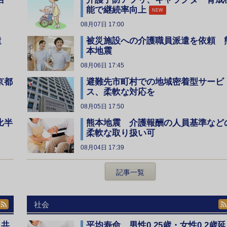
能で継続率向上
NEW
08月07日 17:00
遣
被災施設への介護職員派遣を依頼 
本地震
08月06日 17:45
京都
避難先市町村での地域密着型サービ
ス、柔軟な対応を
08月05日 17:50
比半
熊本地震 介護報酬の人員基準など
柔軟な取り扱い可
08月04日 17:39
記事一覧
社会
、共
平均寿命 男性0.25歳・女性0.2歳延