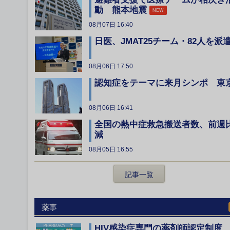
動 熊本地震
NEW
08月07日 16:40
日医、JMAT25チーム・82人を派
08月06日 17:50
認知症をテーマに来月シンポ 東
08月06日 16:41
全国の熱中症救急搬送者数、前週
減
08月05日 16:55
記事一覧
薬事
HIV感染症専門の薬剤師認定制度