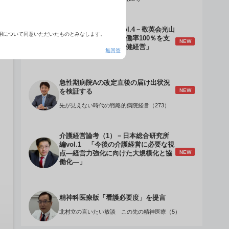
介護経営のデザインVol.4－敬英会光山
用について同意いただいたものとみなします。
誠理事長 「驚異の稼働率100％を支
NEW
える『顧客目線』の老健経営」
無回答
急性期病院Aの改定直後の届け出状況
NEW
を検証する
先が見えない時代の戦略的病院経営（273）
介護経営論考（1）－日本総合研究所
編vol.1 「今後の介護経営に必要な視
NEW
点―経営力強化に向けた大規模化と協
働化―」
精神科医療版「看護必要度」を提言
北村立の言いたい放談 この先の精神医療（5）