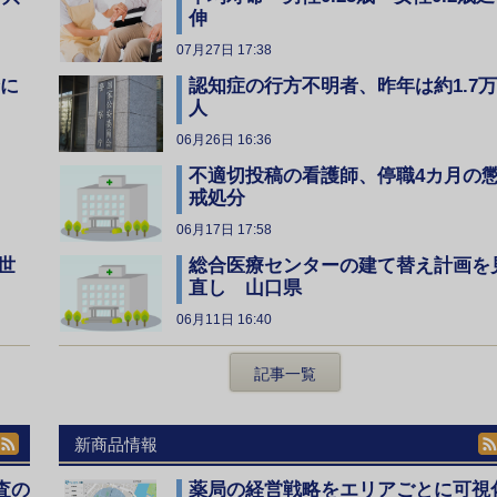
伸
07月27日 17:38
全に
認知症の行方不明者、昨年は約1.7万
人
06月26日 16:36
不適切投稿の看護師、停職4カ月の
戒処分
06月17日 17:58
総合医療センターの建て替え計画を
世
直し 山口県
06月11日 16:40
記事一覧
新商品情報
査の
薬局の経営戦略をエリアごとに可視