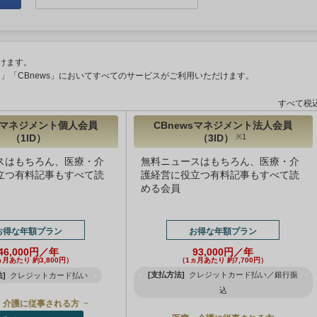
けます。
ント」「CBnews」においてすべてのサービスがご利用いただけます。
すべて税
wsマネジメント個人会員
CBnewsマネジメント法人会員
（1ID）
（3ID）
※1
スはもちろん、医療・介
無料ニュースはもちろん、医療・介
立つ有料記事もすべて読
護経営に役立つ有料記事もすべて読
める会員
お得な年額プラン
お得な年額プラン
46,000円／年
93,000円／年
ヵ月あたり 約3,800円）
（1ヵ月あたり 約7,700円）
[支払方法]
クレジットカード払い／銀行振
]
クレジットカード払い
込
・介護に従事される方