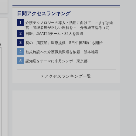
日間アクセスランキング
1
介護テクノロジーの導入・活用に向けて ～まずは経
営・管理者層が正しい理解を～ 介護経営論考（2）
2
日医、JMAT25チーム・82人を派遣
3
初の「病院船」医療提供 5日午後2時にも開始
込
4
被災施設への介護職員派遣を依頼 熊本地震
5
認知症をテーマに来月シンポ 東京都
アクセスランキング一覧