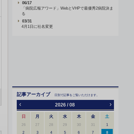
06/17
「病院広報アワード」WebとVHPで最優秀2病院決ま
る
03/31
4月1日に社名変更
記事アーカイブ
日別で記事をご覧いただけます。
‹
›
2026 / 08
日
月
火
水
木
金
土
26
27
28
29
30
31
1
2
3
4
5
6
7
8