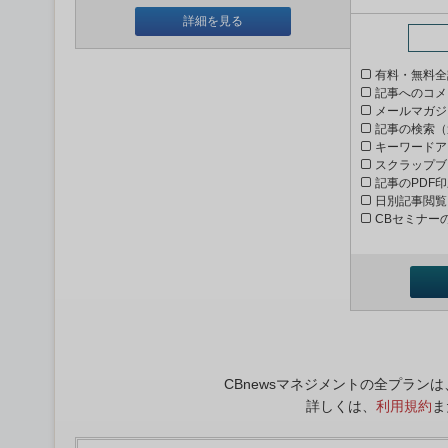
詳細を見る
有料・無料全
記事へのコメ
メールマガジ
記事の検索（
キーワードア
スクラップブ
記事のPDF
日別記事閲覧
CBセミナー
CBnewsマネジメントの全プラ
詳しくは、
利用規約
ま