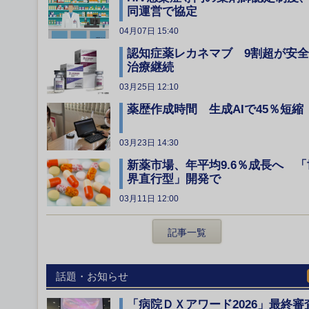
同運営で協定
04月07日 15:40
認知症薬レカネマブ 9割超が安
治療継続
03月25日 12:10
薬歴作成時間 生成AIで45％短縮
03月23日 14:30
新薬市場、年平均9.6％成長へ 「
界直行型」開発で
03月11日 12:00
記事一覧
話題・お知らせ
「病院ＤＸアワード2026」最終審