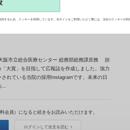
般
指し、全国の病院からのエントリーが続々と。“病
ァイナル（東京ビッグサイト）に向け、エントリー者
提供するため、クッキーを利用しています。当サイトをご利用いただく際には、当社のクッキーの利
「病院広報アワード」への意気込みを紹介する（随
大阪市立総合医療センター 総務部総務課庶務 担
の「大賞」を目指して広報誌を作成しました。強力
れている当院の採用Instagramです。未来の日
..
料会員）になると続きをお読みいただけます。
ログインして全文を読む