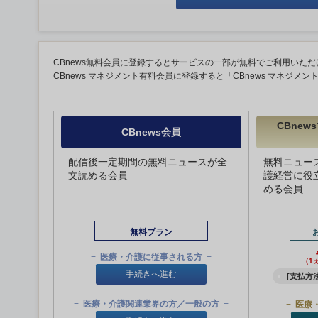
CBnews無料会員に登録するとサービスの一部が無料でご利用いただ
CBnews マネジメント有料会員に登録すると「CBnews マネジメ
CBne
CBnews会員
配信後一定期間の無料ニュースが全
無料ニュー
文読める会員
護経営に役
める会員
無料プラン
医療・介護に従事される方
（1
手続きへ進む
[支払方法
医療・介護関連業界の方／一般の方
医療