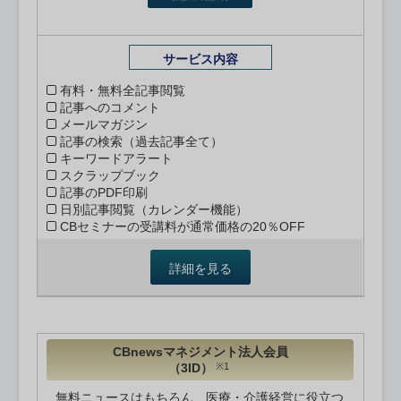
サービス内容
有料・無料全記事閲覧
記事へのコメント
メールマガジン
記事の検索（過去記事全て）
キーワードアラート
スクラップブック
記事のPDF印刷
日別記事閲覧（カレンダー機能）
CBセミナーの受講料が通常価格の20％OFF
詳細を見る
CBnewsマネジメント法人会員
（3ID）
※1
無料ニュースはもちろん、医療・介護経営に役立つ