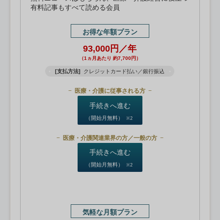
有料記事もすべて読める会員
お得な年額プラン
93,000円／年
（1ヵ月あたり 約7,700円）
[支払方法]
クレジットカード払い／銀行振込
医療・介護に従事される方
手続きへ進む
（開始月無料）
※2
医療・介護関連業界の方／一般の方
手続きへ進む
（開始月無料）
※2
気軽な月額プラン