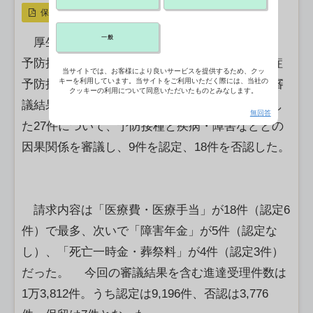
保存
一般
厚生労働省は、疾病・障害認定審査会感染症・
予防接種審査分科会の新型コロナウイルス感染症
当サイトでは、お客様により良いサービスを提供するため、クッ
キーを利用しています。当サイトをご利用いただく際には、当社の
予防接種健康被害審査第二部会（19日開催）の審
クッキーの利用について同意いただいたものとみなします。
議結果を公表した。新型コロナワクチンを接種し
無回答
た27件について、予防接種と疾病・障害などとの
因果関係を審議し、9件を認定、18件を否認した。
請求内容は「医療費・医療手当」が18件（認定6
件）で最多、次いで「障害年金」が5件（認定な
し）、「死亡一時金・葬祭料」が4件（認定3件）
だった。 今回の審議結果を含む進達受理件数は
1万3,812件。うち認定は9,196件、否認は3,776