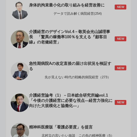
身体的拘束最小化の取り組みを経営改善に
NEW
データで読み解く病院経営(254)
介護経営のデザインVol.4－敬英会光山誠理事
長 「驚異の稼働率100％を支える『顧客目
NEW
線』の老健経営」
急性期病院Aの改定直後の届け出状況を検証す
NEW
る
先が見えない時代の戦略的病院経営（273）
介護経営論考（1）－日本総合研究所編vol.1
「今後の介護経営に必要な視点―経営力強化に
NEW
向けた大規模化と協働化―」
精神科医療版「看護必要度」を提言
北村立の言いたい放談 この先の精神医療（5）