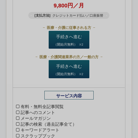
9,800円／月
[支払方法]
クレジットカード払い／口座振替
医療・介護に従事される方
手続きへ進む
（開始月無料）
※2
医療・介護関連業界の方／一般の方
手続きへ進む
（開始月無料）
※2
サービス内容
有料・無料全記事閲覧
記事へのコメント
メールマガジン
記事の検索（過去記事全て）
キーワードアラート
スクラップブック