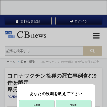
無料会員登録
ログイン
ホーム
医療・看護
コロナワクチン接種の死亡事例含む9件を認定
コロナワクチン接種の死亡事例含む9
件を認定
厚労省の予防接種審査分科会
あなたの役職を教えて下さい
2025年06月20日 18:40
X ポスト
リンクをコピー
経営者
管理職