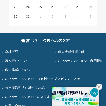
23
24
25
26
27
28
29
30
31
1
2
3
4
5
会社概要
個人情報保護方針
著作権について
CBnewsマネジメント利用規約
広告掲載について
CBnewsマネジメント（有料ウェブマガジン）とは
特定商取引法に基づく表記
CBnewsマネジメントのよくある質問
お問い合わせ