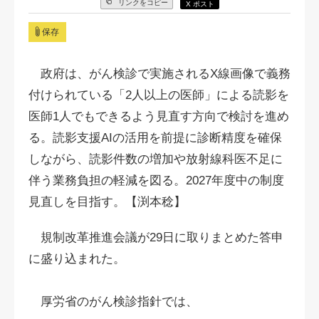
リンクをコピー
X ポスト
保存
政府は、がん検診で実施されるX線画像で義務
付けられている「2人以上の医師」による読影を
医師1人でもできるよう見直す方向で検討を進め
る。読影支援AIの活用を前提に診断精度を確保
しながら、読影件数の増加や放射線科医不足に
伴う業務負担の軽減を図る。2027年度中の制度
見直しを目指す。【渕本稔】
規制改革推進会議が29日に取りまとめた答申
に盛り込まれた。
厚労省のがん検診指針では、