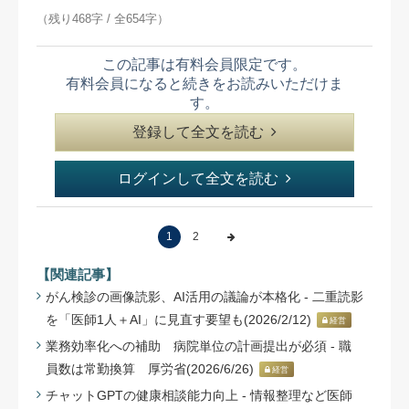
（残り468字 / 全654字）
この記事は有料会員限定です。
有料会員になると続きをお読みいただけま
す。
登録して全文を読む
ログインして全文を読む
1
2
【関連記事】
がん検診の画像読影、AI活用の議論が本格化 - 二重読影
を「医師1人＋AI」に見直す要望も(2026/2/12)
経営
業務効率化への補助 病院単位の計画提出が必須 - 職
員数は常勤換算 厚労省(2026/6/26)
経営
チャットGPTの健康相談能力向上 - 情報整理など医師