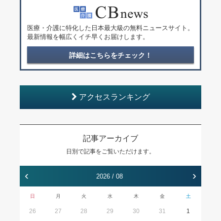
医療・介護に特化した日本最大級の無料ニュースサイト。
最新情報を幅広くイチ早くお届けします。
詳細はこちらをチェック！
アクセスランキング
記事アーカイブ
日別で記事をご覧いただけます。
‹
›
2026 / 08
日
月
火
水
木
金
土
26
27
28
29
30
31
1