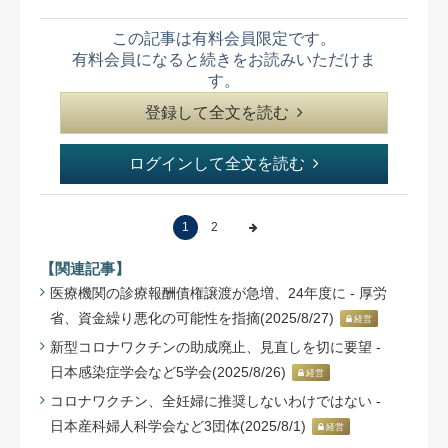
この記事は有料会員限定です。
有料会員になると続きをお読みいただけま
す。
登録して全文を読む
ログインして全文を読む
1
2
【関連記事】
医療機関の診療報酬債権譲渡が急増、24年度に - 厚労
省、資金繰り悪化の可能性を指摘(2025/8/27)
経営
新型コロナワクチンの助成廃止、見直しを切に要望 -
日本感染症学会など5学会(2025/8/26)
経営
コロナワクチン、全妊婦に推奨しないわけではない -
日本産科婦人科学会など3団体(2025/8/1)
経営