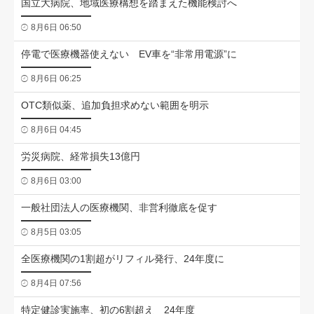
国立大病院、地域医療構想を踏まえた機能検討へ
8月6日 06:50
停電で医療機器使えない EV車を“非常用電源”に
8月6日 06:25
OTC類似薬、追加負担求めない範囲を明示
8月6日 04:45
労災病院、経常損失13億円
8月6日 03:00
一般社団法人の医療機関、非営利徹底を促す
8月5日 03:05
全医療機関の1割超がリフィル発行、24年度に
8月4日 07:56
特定健診実施率、初の6割超え 24年度