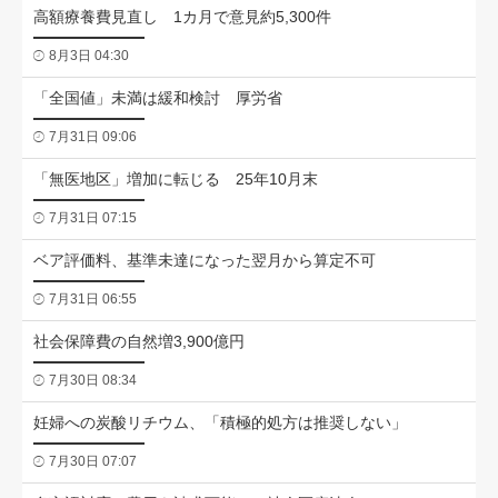
高額療養費見直し 1カ月で意見約5,300件
8月3日 04:30
「全国値」未満は緩和検討 厚労省
7月31日 09:06
「無医地区」増加に転じる 25年10月末
7月31日 07:15
ベア評価料、基準未達になった翌月から算定不可
7月31日 06:55
社会保障費の自然増3,900億円
7月30日 08:34
妊婦への炭酸リチウム、「積極的処方は推奨しない」
7月30日 07:07