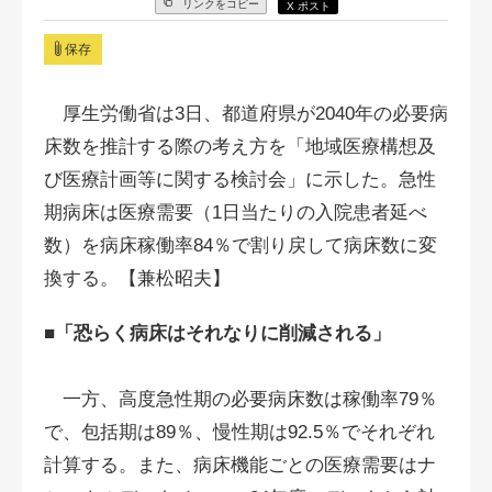
リンクをコピー
X ポスト
保存
厚生労働省は3日、都道府県が2040年の必要病
床数を推計する際の考え方を「地域医療構想及
び医療計画等に関する検討会」に示した。急性
期病床は医療需要（1日当たりの入院患者延べ
数）を病床稼働率84％で割り戻して病床数に変
換する。【兼松昭夫】
■「恐らく病床はそれなりに削減される」
一方、高度急性期の必要病床数は稼働率79％
で、包括期は89％、慢性期は92.5％でそれぞれ
計算する。また、病床機能ごとの医療需要はナ