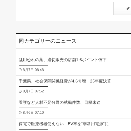
同カテゴリーのニュース
乱用恐れの薬、適切販売の店舗1.6ポイント低下
8月7日 08:48
千葉県、社会保障関係経費が4.6％増 25年度決算
8月7日 07:52
看護など人材不足分野の就職件数、目標未達
8月6日 07:10
停電で医療機器使えない EV車を“非常用電源”に