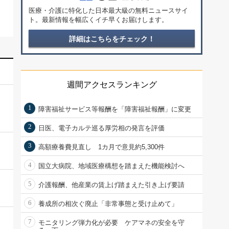
医療・介護に特化した日本最大級の無料ニュースサイ
ト。最新情報を幅広くイチ早くお届けします。
詳細はこちらをチェック！
週間アクセスランキング
1
障害福祉サービス等報酬を「障害福祉報酬」に変更
2
日医、電子カルテ巡る厚労相の発言を評価
3
高額療養費見直し 1カ月で意見約5,300件
4
国立大病院、地域医療構想を踏まえた機能検討へ
5
介護報酬、他産業の賃上げ踏まえた引き上げ要請
6
養成所の相次ぐ廃止「非常事態と受け止めて」
7
モニタリング弾力化が必要 ケアマネの安全を守