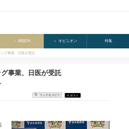
病院DX
オピニオン
特集
チング事業、日医が受託
ング事業、日医が受託
へ
リンクをコピー
X ポスト
医