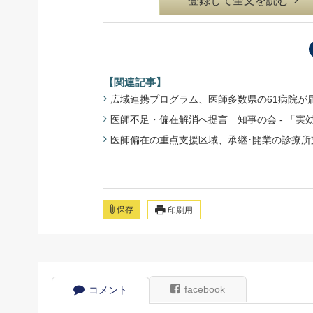
登録して全文を読む
【関連記事】
広域連携プログラム、医師多数県の61病院が届け出 
医師不足・偏在解消へ提言 知事の会 - 「実効性
医師偏在の重点支援区域、承継･開業の診療所支援へ
保存
印刷用
facebook
コメント