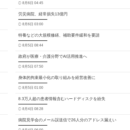
8月6日 04:45
労災病院、経常損失13億円
8月6日 03:00
特養などの大規模修繕、補助要件緩和を要請
8月5日 08:44
政府が医療・介護分野でAI活用推進へ
8月5日 07:50
身体的拘束最小化の取り組みを経営改善に
8月5日 01:00
8.3万人超の患者情報含むハードディスクを紛失
8月4日 08:28
病院見学会のメール誤送信で26人分のアドレス漏えい