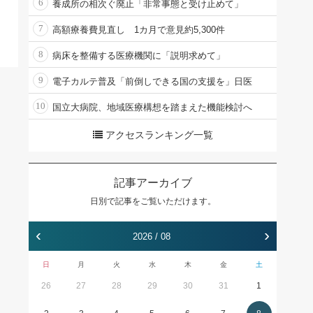
6
養成所の相次ぐ廃止「非常事態と受け止めて」
7
高額療養費見直し 1カ月で意見約5,300件
8
病床を整備する医療機関に「説明求めて」
9
電子カルテ普及「前倒しできる国の支援を」日医
10
国立大病院、地域医療構想を踏まえた機能検討へ
アクセスランキング一覧
記事アーカイブ
日別で記事をご覧いただけます。
‹
›
2026 / 08
日
月
火
水
木
金
土
26
27
28
29
30
31
1