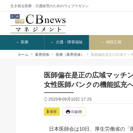
生き残る医療・介護経営のためのウェブマガジン
医療
介護・障害福祉
病院広報
ホーム
業界団体
医療（業界団体）
医師偏在是正の広域マッ
医師偏在是正の広域マッチ
女性医師バンクの機能拡充
2025年09月10日 17:25
保存
印刷用
日本医師会は10日、厚生労働省の「