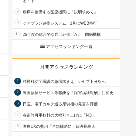
る・下
8
病床を整備する医療機関に「説明求めて」
9
ケアプラン連携システム、1月にWEB移行
10
25年度の総合的な自己評価「A」 国病機構
アクセスランキング一覧
月間アクセスランキング
1
精神科訪問看護の急増踏まえ、レセプト分析へ
2
障害福祉サービス等報酬を「障害福祉報酬」に変更
3
日医、電子カルテ巡る厚労相の発言を評価
4
在留許可手数料の大幅引き上げに「NO」
5
医療DXの費用「全額補助に」日医長島氏