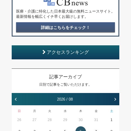
医療・介護に特化した日本最大級の無料ニュースサイト。
最新情報を幅広くイチ早くお届けします。
詳細はこちらをチェック！
アクセスランキング
記事アーカイブ
日別で記事をご覧いただけます。
‹
›
2026 / 08
日
月
火
水
木
金
土
26
27
28
29
30
31
1