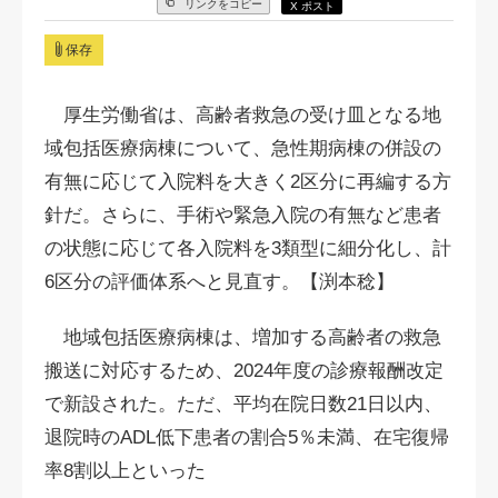
リンクをコピー
X ポスト
保存
厚生労働省は、高齢者救急の受け皿となる地
域包括医療病棟について、急性期病棟の併設の
有無に応じて入院料を大きく2区分に再編する方
針だ。さらに、手術や緊急入院の有無など患者
の状態に応じて各入院料を3類型に細分化し、計
6区分の評価体系へと見直す。【渕本稔】
地域包括医療病棟は、増加する高齢者の救急
搬送に対応するため、2024年度の診療報酬改定
で新設された。ただ、平均在院日数21日以内、
退院時のADL低下患者の割合5％未満、在宅復帰
率8割以上といった