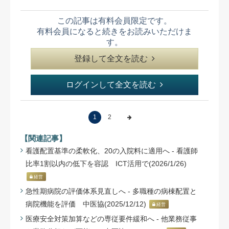
この記事は有料会員限定です。
有料会員になると続きをお読みいただけま
す。
登録して全文を読む
ログインして全文を読む
1
2
【関連記事】
看護配置基準の柔軟化、20の入院料に適用へ - 看護師
比率1割以内の低下を容認 ICТ活用で(2026/1/26)
経営
急性期病院の評価体系見直しへ - 多職種の病棟配置と
病院機能を評価 中医協(2025/12/12)
経営
医療安全対策加算などの専従要件緩和へ - 他業務従事