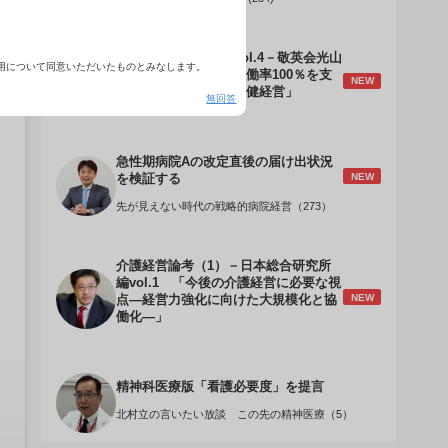
介護経営のデザインVol.4－敬英会光山
用について同意いただいたものとみなします。
誠理事長 「驚異の稼働率100％を支
NEW
える『顧客目線』の老健経営」
無回答
急性期病院Aの改定直後の届け出状況
NEW
を検証する
先が見えない時代の戦略的病院経営（273）
介護経営論考（1）－日本総合研究所
編vol.1 「今後の介護経営に必要な視
NEW
点―経営力強化に向けた大規模化と協
働化―」
精神科医療版「看護必要度」を提言
北村立の言いたい放談 この先の精神医療（5）