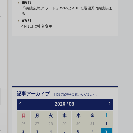
06/17
「病院広報アワード」WebとVHPで最優秀2病院決ま
る
03/31
4月1日に社名変更
記事アーカイブ
日別で記事をご覧いただけます。
‹
›
2026 / 08
日
月
火
水
木
金
土
26
27
28
29
30
31
1
2
3
4
5
6
7
8