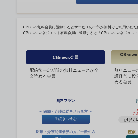
CBnews無料会員に登録するとサービスの一部が無料でご利用いただ
CBnews マネジメント有料会員に登録すると「CBnews マネジメ
CBne
CBnews会員
配信後一定期間の無料ニュースが全
無料ニュー
文読める会員
護経営に役
める会員
無料プラン
医療・介護に従事される方
（1
手続きへ進む
[支払方法
医療・介護関連業界の方／一般の方
医療