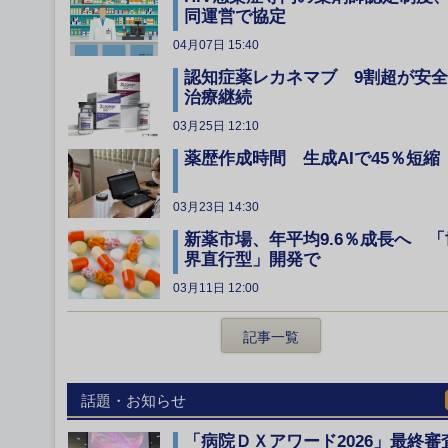
同運営で協定
04月07日 15:40
認知症薬レカネマブ 9割超が安
治療継続
03月25日 12:10
薬歴作成時間 生成AIで45％短縮
03月23日 14:30
新薬市場、年平均9.6％成長へ 「
界直行型」開発で
03月11日 12:00
記事一覧
話題・お知らせ
「病院ＤＸアワード2026」最終審