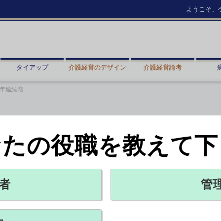
ようこそ、
タイアップ
介護経営のデザイン
介護経営論考
年連続増
なたの役職を教えて下
多更新 4年連続増
者
管
X ポスト
リンクをコピー