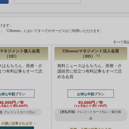
けます。
ント」「CBnews」においてすべてのサービスがご利用いただけます。
すべて税
wsマネジメント個人会員
CBnewsマネジメント法人会員
（1ID）
（3ID）
※1
スはもちろん、医療・介
無料ニュースはもちろん、医療・介
立つ有料記事もすべて読
護経営に役立つ有料記事もすべて読
める会員
お得な年額プラン
お得な年額プラン
46,000円／年
93,000円／年
ヵ月あたり 約3,800円）
（1ヵ月あたり 約7,700円）
[支払方法]
クレジットカード払い／銀行振
]
クレジットカード払い
込
・介護に従事される方