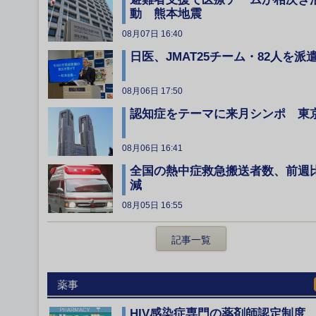
動 熊本地震
08月07日 16:40
日医、JMAT25チーム・82人を派
08月06日 17:50
認知症をテーマに来月シンポ 東
08月06日 16:41
全国の熱中症救急搬送者数、前週
減
08月05日 16:55
記事一覧
薬事
HIV感染症専門の薬剤師認定制度