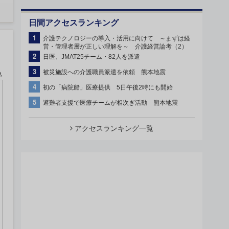
日間アクセスランキング
1
介護テクノロジーの導入・活用に向けて ～まずは経
営・管理者層が正しい理解を～ 介護経営論考（2）
2
日医、JMAT25チーム・82人を派遣
3
被災施設への介護職員派遣を依頼 熊本地震
込
4
初の「病院船」医療提供 5日午後2時にも開始
5
避難者支援で医療チームが相次ぎ活動 熊本地震
アクセスランキング一覧