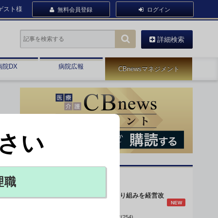
ゲスト様
無料会員登録
ログイン
詳細検索
病院DX
病院広報
CBnewsマネジメント
さい
オピニオン・人気連載
理職
身体的拘束最小化の取り組みを経営改
NEW
善に
データで読み解く病院経営(254)