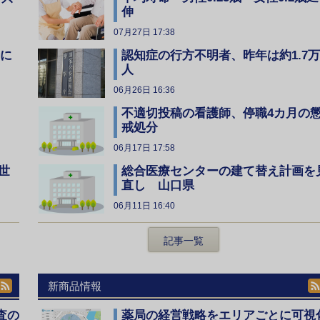
伸
07月27日 17:38
全に
認知症の行方不明者、昨年は約1.7万
人
06月26日 16:36
不適切投稿の看護師、停職4カ月の
戒処分
06月17日 17:58
総合医療センターの建て替え計画を
世
直し 山口県
06月11日 16:40
記事一覧
新商品情報
査の
薬局の経営戦略をエリアごとに可視