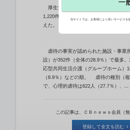
一
厚生労働省は25日、介護施設・事業所
1,220件認められ、過去最多を更新し
当サイトでは、お客様により良いサービスを
えた。
虐待の事実が認められた施設・事業所
設）が352件（全体の28.9％）で最多
応型共同生活介護（グループホーム）181
（8.9％）などの順。 虐待の種別（複数
で、心理的虐待は622人（27.7％）、...
この記事は、ＣＢｎｅｗｓ会員（無
登録して全文を読む