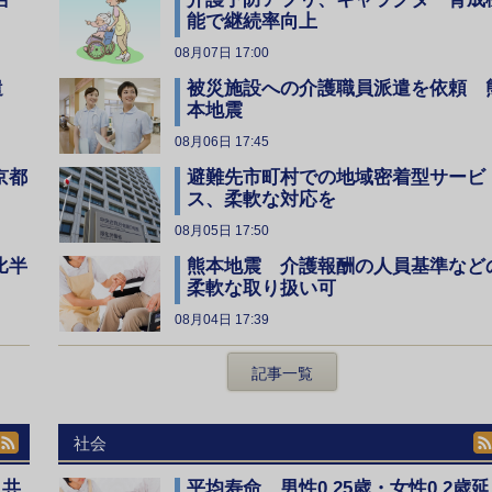
能で継続率向上
08月07日 17:00
遣
被災施設への介護職員派遣を依頼 
本地震
08月06日 17:45
京都
避難先市町村での地域密着型サービ
ス、柔軟な対応を
08月05日 17:50
比半
熊本地震 介護報酬の人員基準など
柔軟な取り扱い可
08月04日 17:39
記事一覧
社会
、共
平均寿命 男性0.25歳・女性0.2歳延