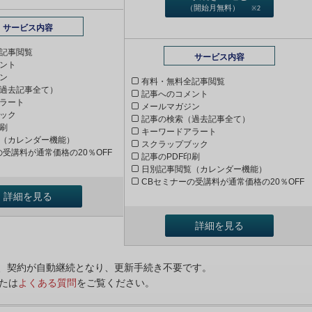
（開始月無料）
※2
サービス内容
記事閲覧
サービス内容
ント
ン
有料・無料全記事閲覧
過去記事全て）
記事へのコメント
ラート
メールマガジン
ック
記事の検索（過去記事全て）
印刷
キーワードアラート
（カレンダー機能）
スクラップブック
の受講料が通常価格の20％OFF
記事のPDF印刷
日別記事閲覧（カレンダー機能）
CBセミナーの受講料が通常価格の20％OFF
詳細を見る
詳細を見る
ンは、契約が自動継続となり、更新手続き不要です。
たは
よくある質問
をご覧ください。