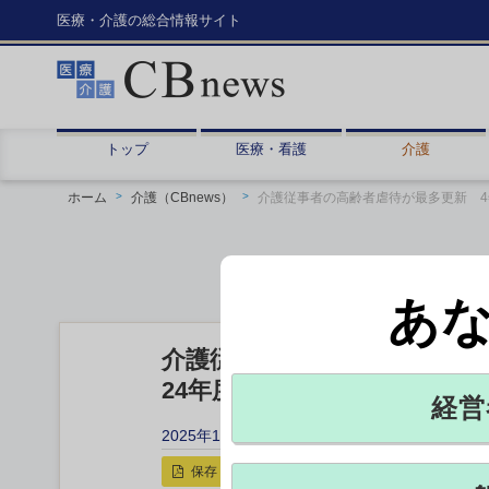
医療・介護の総合情報サイト
トップ
医療・看護
介護
ホーム
介護（CBnews）
介護従事者の高齢者虐待が最多更新 4
あ
介護従事者の高齢者虐待が最
24年度に1,220件 厚労省調査
経営
2025年12月26日 11:20
保存
印刷用