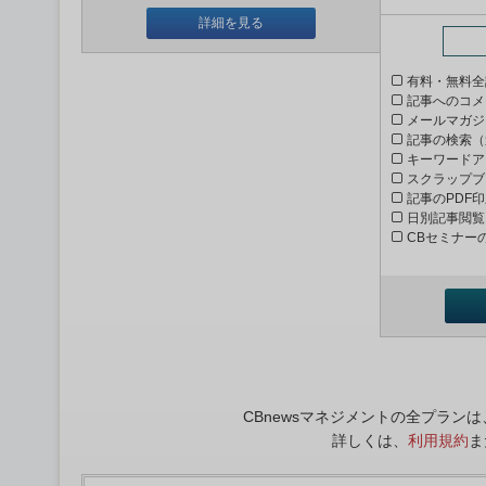
詳細を見る
有料・無料全
記事へのコメ
メールマガジ
記事の検索（
キーワードア
スクラップブ
記事のPDF
日別記事閲覧
CBセミナー
CBnewsマネジメントの全プラ
詳しくは、
利用規約
ま